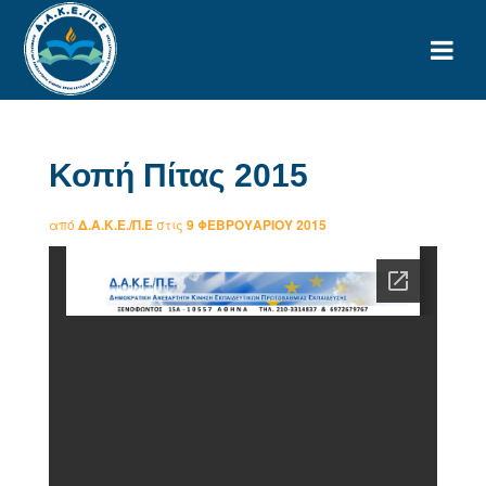
Κοπή Πίτας 2015
από
Δ.Α.Κ.Ε./Π.Ε
στις
9 ΦΕΒΡΟΥΑΡΊΟΥ 2015