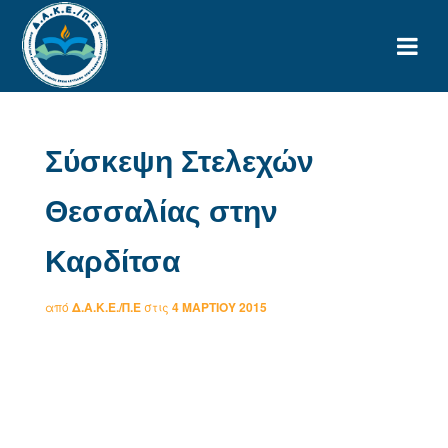
Σύσκεψη Στελεχών
Θεσσαλίας στην
Καρδίτσα
από
Δ.Α.Κ.Ε./Π.Ε
στις
4 ΜΑΡΤΊΟΥ 2015