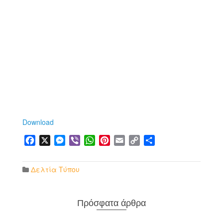
Download
Facebook
X
Messenger
Viber
WhatsApp
Pinterest
Email
Copy
Μοιραστείτε
Link
Δελτία Τύπου
Πρόσφατα άρθρα