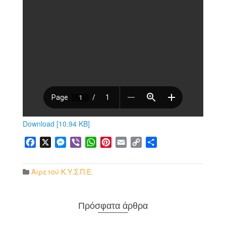
Download [10.94 KB]
Facebook
X
Messenger
Viber
WhatsApp
Pinterest
Email
Copy
Μοιραστείτε
Link
Αιρετού Κ.Υ.Σ.Π.Ε.
Πρόσφατα άρθρα