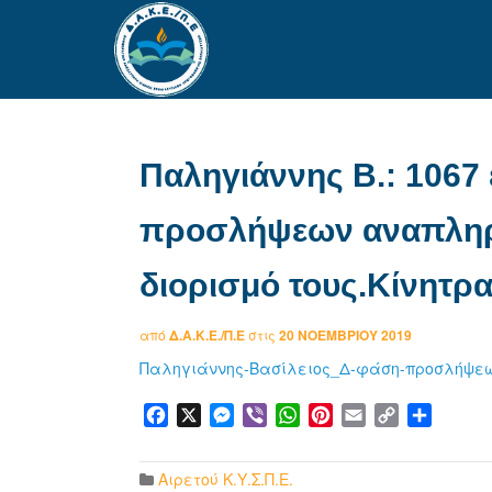
Παληγιάννης Β.: 1067 
προσλήψεων αναπληρ
διορισμό τους.Κίνητρ
από
Δ.Α.Κ.Ε./Π.Ε
στις
20 ΝΟΕΜΒΡΊΟΥ 2019
Παληγιάννης-Βασίλειος_Δ-φάση-προσλήψεων
Facebook
X
Messenger
Viber
WhatsApp
Pinterest
Email
Copy
Μοιρα
Link
Αιρετού Κ.Υ.Σ.Π.Ε.