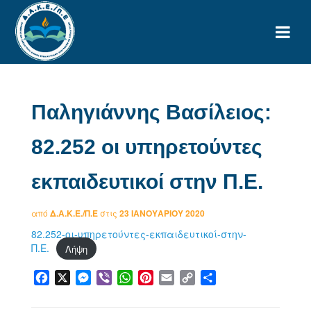
Παληγιάννης Βασίλειος:
82.252 οι υπηρετούντες
εκπαιδευτικοί στην Π.Ε.
από
Δ.Α.Κ.Ε./Π.Ε
στις
23 ΙΑΝΟΥΑΡΊΟΥ 2020
82.252-οι-υπηρετούντες-εκπαιδευτικοί-στην-
Π.Ε.
Λήψη
Facebook
X
Messenger
Viber
WhatsApp
Pinterest
Email
Copy
Μοιραστείτε
Link