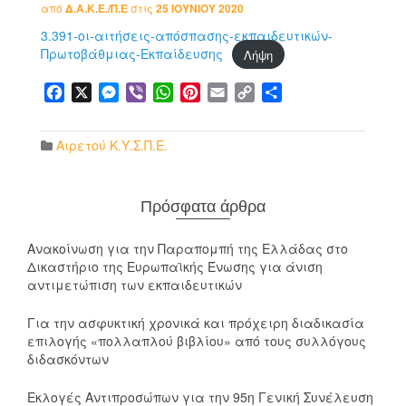
από
Δ.Α.Κ.Ε./Π.Ε
στις
25 ΙΟΥΝΊΟΥ 2020
3.391-οι-αιτήσεις-απόσπασης-εκπαιδευτικών-
Πρωτοβάθμιας-Εκπαίδευσης
Λήψη
Facebook
X
Messenger
Viber
WhatsApp
Pinterest
Email
Copy
Μοιραστείτε
Link
Αιρετού Κ.Υ.Σ.Π.Ε.
Πρόσφατα άρθρα
Ανακοίνωση για την Παραπομπή της Ελλάδας στο
Δικαστήριο της Ευρωπαϊκής Ένωσης για άνιση
αντιμετώπιση των εκπαιδευτικών
Για την ασφυκτική χρονικά και πρόχειρη διαδικασία
επιλογής «πολλαπλού βιβλίου» από τους συλλόγους
διδασκόντων
Εκλογές Αντιπροσώπων για την 95η Γενική Συνέλευση