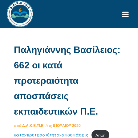
Παληγιάννης Βασίλειος:
662 οι κατά
προτεραιότητα
αποσπάσεις
εκπαιδευτικών Π.Ε.
από
Δ.Α.Κ.Ε./Π.Ε
στις
8 ΙΟΥΛΊΟΥ 2020
κατά-προτεραιότητα-αποσπάσεις
Λήψη