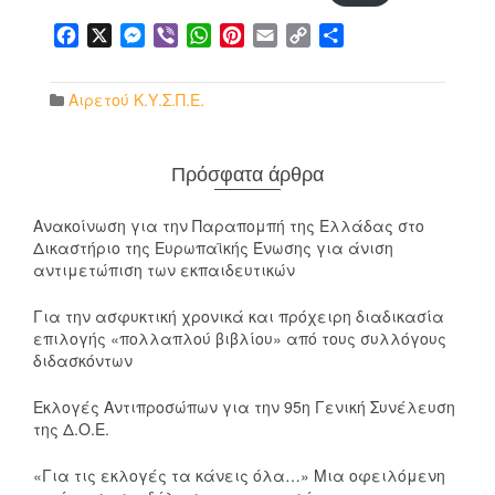
Facebook
X
Messenger
Viber
WhatsApp
Pinterest
Email
Copy
Μοιραστείτε
Link
Αιρετού Κ.Υ.Σ.Π.Ε.
Πρόσφατα άρθρα
Ανακοίνωση για την Παραπομπή της Ελλάδας στο
Δικαστήριο της Ευρωπαϊκής Ένωσης για άνιση
αντιμετώπιση των εκπαιδευτικών
Για την ασφυκτική χρονικά και πρόχειρη διαδικασία
επιλογής «πολλαπλού βιβλίου» από τους συλλόγους
διδασκόντων
Εκλογές Αντιπροσώπων για την 95η Γενική Συνέλευση
της Δ.Ο.Ε.
«Για τις εκλογές τα κάνεις όλα…» Μια οφειλόμενη