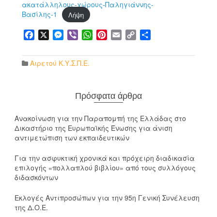
ακατάλληλους-χώρους-Παληγιάννης-
Βασίλης-1
Λήψη
Facebook
X
Messenger
Viber
WhatsApp
Pinterest
Email
Copy
Μοιραστείτε
Link
Αιρετού Κ.Υ.Σ.Π.Ε.
Πρόσφατα άρθρα
Ανακοίνωση για την Παραπομπή της Ελλάδας στο
Δικαστήριο της Ευρωπαϊκής Ένωσης για άνιση
αντιμετώπιση των εκπαιδευτικών
Για την ασφυκτική χρονικά και πρόχειρη διαδικασία
επιλογής «πολλαπλού βιβλίου» από τους συλλόγους
διδασκόντων
Εκλογές Αντιπροσώπων για την 95η Γενική Συνέλευση
της Δ.Ο.Ε.