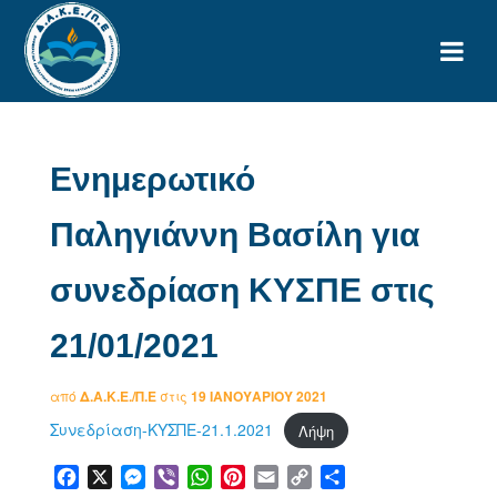
Ενημερωτικό
Παληγιάννη Βασίλη για
συνεδρίαση ΚΥΣΠΕ στις
21/01/2021
από
Δ.Α.Κ.Ε./Π.Ε
στις
19 ΙΑΝΟΥΑΡΊΟΥ 2021
Συνεδρίαση-ΚΥΣΠΕ-21.1.2021
Λήψη
Facebook
X
Messenger
Viber
WhatsApp
Pinterest
Email
Copy
Μοιραστείτε