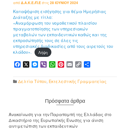
από
Δ.Α.Κ.Ε./Π.Ε
στις
28 ΙΟΥΝΊΟΥ 2024
Καταψήφιση εισήγησης για θέμα Ημερήσιας
Διάταξης με τίτλο:
«Αναμόρφωση του νομοθετικού πλαισίου
πραγματοποίησης των υπηρεσιακών
μεταβολών των εκπαιδευτικών καθώς και της
εκπροσώπησής τους σε όλες τις
υπηρεσιακές διαδικασίες από τους αιρετούς του
κλάδου».
Λήψη
Facebook
X
Messenger
Viber
WhatsApp
Pinterest
Email
Copy
Μοιραστείτε
Link
Δελτία Τύπου
,
Εκτελεστικής Γραμματείας
Πρόσφατα άρθρα
Ανακοίνωση για την Παραπομπή της Ελλάδας στο
Δικαστήριο της Ευρωπαϊκής Ένωσης για άνιση
αντιμετώπιση των εκπαιδευτικών