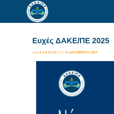
Ευχές ΔΑΚΕ/ΠΕ 2025
από
Δ.Α.Κ.Ε./Π.Ε
στις
19 ΔΕΚΕΜΒΡΊΟΥ 2024