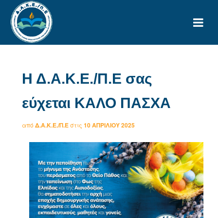
Η Δ.Α.Κ.Ε./Π.Ε σας
εύχεται ΚΑΛΟ ΠΑΣΧΑ
από
Δ.Α.Κ.Ε./Π.Ε
στις
10 ΑΠΡΙΛΊΟΥ 2025