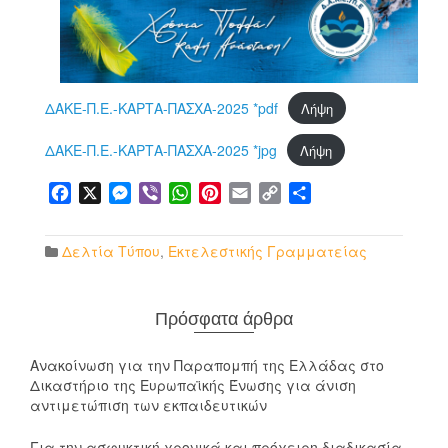
ΔΑΚΕ-Π.Ε.-ΚΑΡΤΑ-ΠΑΣΧΑ-2025 *pdf
Λήψη
ΔΑΚΕ-Π.Ε.-ΚΑΡΤΑ-ΠΑΣΧΑ-2025 *jpg
Λήψη
Facebook
X
Messenger
Viber
WhatsApp
Pinterest
Email
Copy
Μοιραστείτε
Link
Δελτία Τύπου
,
Εκτελεστικής Γραμματείας
Πρόσφατα άρθρα
Ανακοίνωση για την Παραπομπή της Ελλάδας στο
Δικαστήριο της Ευρωπαϊκής Ένωσης για άνιση
αντιμετώπιση των εκπαιδευτικών
Για την ασφυκτική χρονικά και πρόχειρη διαδικασία