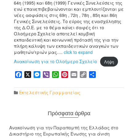
64η (1995) και 68η (1999) Γενικές Συνελεύσεις της
ενώ επανεπιβεβαιώνονται και εμπλουτίζονται με
νέες αοφάσεις στις 69η , 72η , 78η , 85η και 86η
Γενικές Συνελεύσεις. Το εύρος της ενασχόλησης
της Δ.Ο.Ε. με το θέμα κάνει σαφές ότι το
Ολοήμερο Σχολείο αποτελεί κομβική
εκπαιδευτική και κοινωνική πρότασή της για την
πλήρη κάλυψη των εκπαιδευτικών αναγκών των
μαθητών/τριών μας….
click to expand
Ανακοίνωση για το Ολοήμερο Σχολείο
Λήψη
Facebook
X
Messenger
Viber
WhatsApp
Pinterest
Email
Copy
Μοιραστείτε
Link
Εκτελεστικής Γραμματείας
Πρόσφατα άρθρα
Ανακοίνωση για την Παραπομπή της Ελλάδας στο
Δικαστήριο της Ευρωπαϊκής Ένωσης για άνιση