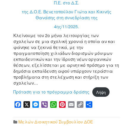
Π.Ε. στο Δ.Σ.
της Δ.Ο.Ε. Βενετοπούλου Γιώτα και Κικινής
Θανάσης στη συνεδρίαση της
4ης/11/2025.
Κλείνουμε τον 2ο μήνα λειτουργίας των
σχολείων σε μια σχολική χρονιά η οποία αν και
φάνηκε να ξεκινά θετικά, με την
πραγματοποίηση χιλιάδων διορισμών μόνιμων
εκπαιδευτικών και την ίδρυση νέων οργανικών
θέσεων, εξελίσσεται με αρνητικό πρόσημο για τη
δημόσια εκπαίδευση αφού υπάρχουν τεράστια
προβλήματα στη στελέχωση και στήριξη των
σχολείων…
Πρόταση για το πρόγραμμα δράσης
Λήψη
Facebook
X
Messenger
Viber
WhatsApp
Pinterest
Email
Copy
Μοιραστείτε
Link
Μελών Διοικητικού Συμβουλίου ΔΟΕ