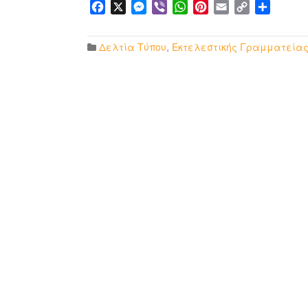
Facebook
X
Messenger
Viber
WhatsApp
Pinterest
Email
Copy
Μοιρα
Link
Δελτία Τύπου
,
Εκτελεστικής Γραμματεία