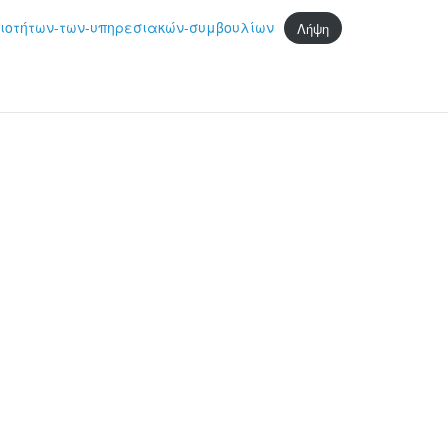
ιοτήτων-των-υπηρεσιακών-συμβουλίων
Λήψη
στείτε
ς