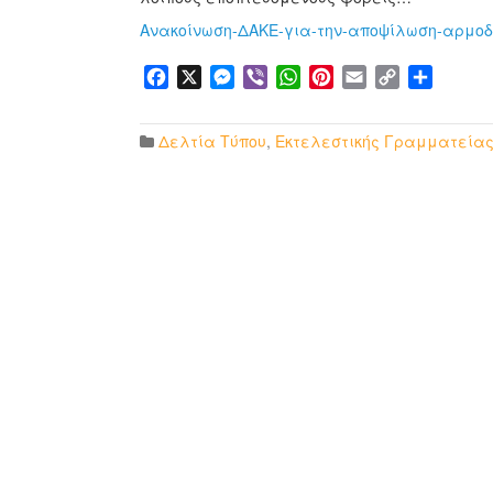
Ανακοίνωση-ΔΑΚΕ-για-την-αποψίλωση-αρμοδ
Facebook
X
Messenger
Viber
WhatsApp
Pinterest
Email
Copy
Μοιρα
Link
Δελτία Τύπου
,
Εκτελεστικής Γραμματεία