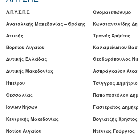
Α.Π.Υ.Σ.Π.Ε.
Ονοματεπώνυμο
Ανατολικής Μακεδονίας – Θράκης
Κωνσταντινίδης Δη
Αττικής
Τρανός Χρήστος
Βορείου Αιγαίου
Καλαμιδιώτου Βασ
Δυτικής Ελλάδας
Θεοδωρόπουλος Νι
Δυτικής Μακεδονίας
Ασπράγκαθου Αικα
Ηπείρου
Τσίγγρος Δημήτριο
Θεσσαλίας
Παπαποστόλου Δημ
Ιονίων Νήσων
Γαστεράτος Δημήτ
Κεντρικής Μακεδονίας
Βογιατζής Χρήστος
Νοτίου Αιγαίου
Ντέντας Γεώργιος