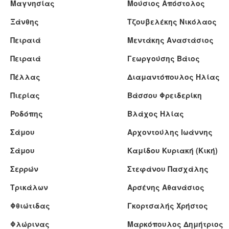
Μαγνησίας
Μούσιος Απόστολος
Ξάνθης
Τζουβελέκης Νικόλαος
Πειραιά
Μεντάκης Αναστάσιος
Πειραιά
Γεωργούσης Βάιος
Πέλλας
Διαμαντόπουλος Ηλίας
Πιερίας
Βάσσου Φρειδερίκη
Ροδόπης
Βλάχος Ηλίας
Σάμου
Αρχοντούλης Ιωάννης
Σάμου
Καμίδου Κυριακή (Κική)
Σερρών
Στεφάνου Πασχάλης
Τρικάλων
Αρσένης Αθανάσιος
Φθιώτιδας
Γκορτσαλής Χρήστος
Φλώρινας
Μαρκόπουλος Δημήτριος