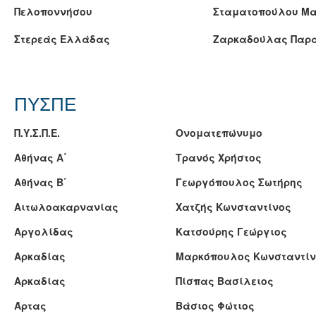
Πελοποννήσου
Σταματοπούλου Μ
Στερεάς Ελλάδας
Ζαρκαδούλας Παρ
ΠΥΣΠΕ
Π.Υ.Σ.Π.Ε.
Ονοματεπώνυμο
Αθήνας Α΄
Τρανός Χρήστος
Αθήνας Β΄
Γεωργόπουλος Σωτήρης
Αιτωλοακαρνανίας
Χατζής Κωνσταντίνος
Αργολίδας
Κατσούρης Γεώργιος
Αρκαδίας
Μαρκόπουλος Κωνσταντίν
Αρκαδίας
Πίσπας Βασίλειος
Άρτας
Βάσιος Φώτιος