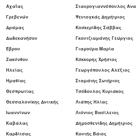
Αχαΐας
Σταυρογιαννόπουλος Ανα
Γρεβενών
Ψευτογκάς Δημήτριος
Δράμας
Κοσκερίδης Σάββας
Δωδεκανήσου
Γκουτζιαμάνης Γεώργιος
Έβρου
Γιαμούρα Μαρία
Ζακύνθου
Κόκκορης Χρήστος
Ηλείας
Γεωργόπουλος Αλέξιος
Ημαθίας
Σταμάτης Σωτήριος
Θεσπρωτίας
Τσόδουλος Κυριάκος
Θεσσαλονίκης Δυτικής
Λιάπης Ηλίας
Ιωαννίνων
Λιόντος Βασίλειος
Καβάλας
Δημοσθενίδης Δημήτριος
Καρδίτσας
Κουτής Βάιος