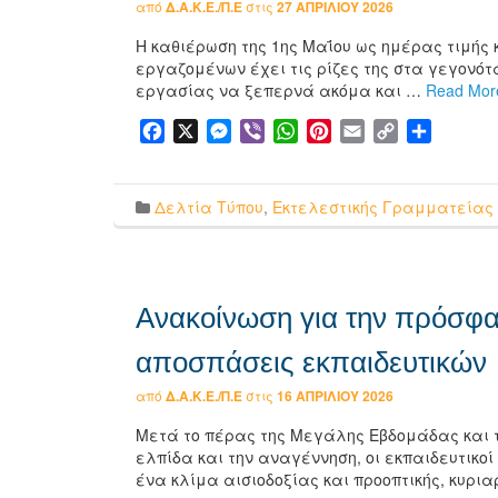
από
Δ.Α.Κ.Ε./Π.Ε
στις
27 ΑΠΡΙΛΊΟΥ 2026
Η καθιέρωση της 1ης Μαΐου ως ημέρας τιμής 
εργαζομένων έχει τις ρίζες της στα γεγονότ
εργασίας να ξεπερνά ακόμα και …
Read Mor
Facebook
X
Messenger
Viber
WhatsApp
Pinterest
Email
Copy
Μοιρασ
Link
Δελτία Τύπου
,
Εκτελεστικής Γραμματείας
Ανακοίνωση για την πρόσφατη
αποσπάσεις εκπαιδευτικών
από
Δ.Α.Κ.Ε./Π.Ε
στις
16 ΑΠΡΙΛΊΟΥ 2026
Μετά το πέρας της Μεγάλης Εβδομάδας και 
ελπίδα και την αναγέννηση, οι εκπαιδευτικοί
ένα κλίμα αισιοδοξίας και προοπτικής, κυρι