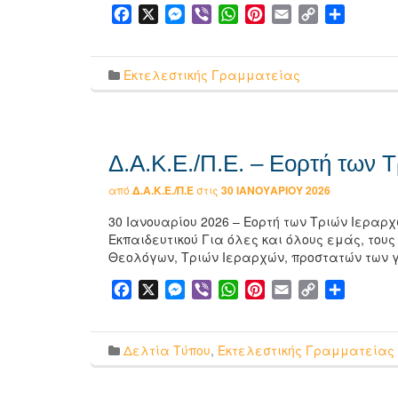
Facebook
X
Messenger
Viber
WhatsApp
Pinterest
Email
Copy
Μοιρασ
Link
Εκτελεστικής Γραμματείας
Δ.Α.Κ.Ε./Π.Ε. – Εορτή των 
από
Δ.Α.Κ.Ε./Π.Ε
στις
30 ΙΑΝΟΥΑΡΊΟΥ 2026
30 Ιανουαρίου 2026 – Εορτή των Τριών Ιεραρ
Εκπαιδευτικού Για όλες και όλους εμάς, τους
Θεολόγων, Τριών Ιεραρχών, προστατών των
Facebook
X
Messenger
Viber
WhatsApp
Pinterest
Email
Copy
Μοιρασ
Link
Δελτία Τύπου
,
Εκτελεστικής Γραμματείας