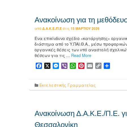
Ανακοίνωση για τη μεθόδευ
από
Δ.Α.Κ.Ε./Π.Ε
στις
15 ΜΑΡΤΊΟΥ 2026
Ένα επικίνδυνο σχέδιο «κατάργησης» οργανι
διάστημα από το Υ.ΠΑΙ.Θ.Α., μέσω προφορικών
οργανικές θέσεις των υπό αναστολή σχολικώ
θέσεων για τις …
Read More
Facebook
X
Messenger
Viber
WhatsApp
Pinterest
Email
Copy
Μοιρασ
Link
Εκτελεστικής Γραμματείας
Ανακοίνωση Δ.Α.Κ.Ε./Π.Ε. γ
Θεσσαλονίκη