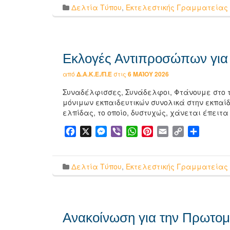
Δελτία Τύπου
,
Εκτελεστικής Γραμματείας
Εκλογές Αντιπροσώπων για τ
από
Δ.Α.Κ.Ε./Π.Ε
στις
6 ΜΑΪ́ΟΥ 2026
Συναδέλφισσες, Συνάδελφοι, Φτάνουμε στο τέ
μόνιμων εκπαιδευτικών συνολικά στην εκπαί
ελπίδας, το οποίο, δυστυχώς, χάνεται έπειτ
Facebook
X
Messenger
Viber
WhatsApp
Pinterest
Email
Copy
Μοιρασ
Link
Δελτία Τύπου
,
Εκτελεστικής Γραμματείας
Ανακοίνωση για την Πρωτομ