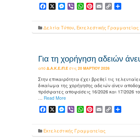
Facebook
X
Messenger
Viber
WhatsApp
Pinterest
Email
Copy
Μοιρασ
Link
Δελτία Τύπου
,
Εκτελεστικής Γραμματείας
Για τη χορήγηση αδειών άν
από
Δ.Α.Κ.Ε./Π.Ε
στις
20 ΜΑΡΤΊΟΥ 2026
Στην επικαιρότητα έχει βρεθεί τις τελευταίε
δικαίωμα της χορήγησης αδειών άνευ αποδοχώ
πρόσφατες αποφάσεις 16/2026 και 17/2026 το
…
Read More
Facebook
X
Messenger
Viber
WhatsApp
Pinterest
Email
Copy
Μοιρασ
Link
Εκτελεστικής Γραμματείας