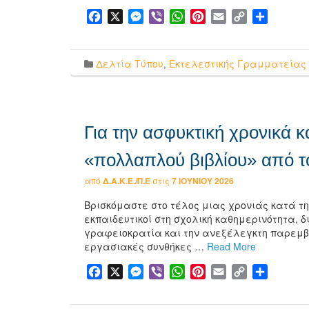
Facebook
X
Messenger
Viber
WhatsApp
Pinterest
Email
Copy
Μοιρασ
Link
Δελτία Τύπου
,
Εκτελεστικής Γραμματείας
Για την ασφυκτική χρονικά κ
«πολλαπλού βιβλίου» από τ
από
Δ.Α.Κ.Ε./Π.Ε
στις
7 ΙΟΥΝΊΟΥ 2026
Βρισκόμαστε στο τέλος μιας χρονιάς κατά τη
εκπαιδευτικοί στη σχολική καθημερινότητα, 
γραφειοκρατία και την ανεξέλεγκτη παρεμβα
εργασιακές συνθήκες …
Read More
Facebook
X
Messenger
Viber
WhatsApp
Pinterest
Email
Copy
Μοιρασ
Link