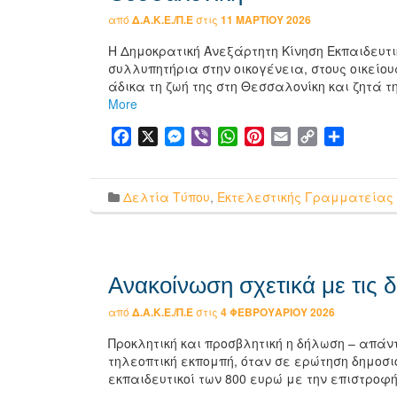
από
Δ.Α.Κ.Ε./Π.Ε
στις
11 ΜΑΡΤΊΟΥ 2026
Η Δημοκρατική Ανεξάρτητη Κίνηση Εκπαιδευτ
συλλυπητήρια στην οικογένεια, στους οικείο
άδικα τη ζωή της στη Θεσσαλονίκη και ζητά 
More
Facebook
X
Messenger
Viber
WhatsApp
Pinterest
Email
Copy
Μοιρασ
Link
Δελτία Τύπου
,
Εκτελεστικής Γραμματείας
Ανακοίνωση σχετικά με τις
από
Δ.Α.Κ.Ε./Π.Ε
στις
4 ΦΕΒΡΟΥΑΡΊΟΥ 2026
Προκλητική και προσβλητική η δήλωση – απάν
τηλεοπτική εκπομπή, όταν σε ερώτηση δημοσ
εκπαιδευτικοί των 800 ευρώ με την επιστρο