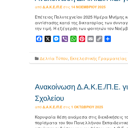
από
Δ.Α.Κ.Ε./Π.Ε
στις
14 ΝΟΕΜΒΡΊΟΥ 2025
Επέτειος Πολυτεχνείου 2025 Ημέρα Μνήμης κα
αντίστασης κατά της δικτατορίας των συντα
την τιμή. Η εξέγερση των φοιτητών τον Νοέμβ
Facebook
X
Messenger
Viber
WhatsApp
Pinterest
Email
Copy
Μοιρασ
Link
Δελτία Τύπου
,
Εκτελεστικής Γραμματείας
Ανακοίνωση Δ.Α.Κ.Ε./Π.Ε. 
Σχολείου
από
Δ.Α.Κ.Ε./Π.Ε
στις
1 ΟΚΤΩΒΡΊΟΥ 2025
Κορυφαία θέση ανάμεσα στις διεκδικήσεις το
πορίσματα του 9ου Πανελλήνιου Εκπαιδευτικού