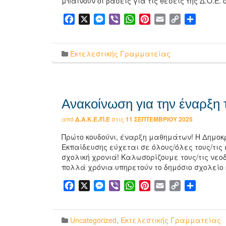
μπαίνουν οι βάσεις για τις θέσεις της Δ.Ο.Ε.
Facebook
X
Messenger
Viber
WhatsApp
Pinterest
Email
Copy
Μοιρασ
Link
Εκτελεστικής Γραμματείας
Ανακοίνωση για την έναρξη 
από
Δ.Α.Κ.Ε./Π.Ε
στις
11 ΣΕΠΤΕΜΒΡΊΟΥ 2025
Πρώτο κουδούνι, έναρξη μαθημάτων! Η Δημοκ
Εκπαίδευσης εύχεται σε όλους/όλες τους/τις 
σχολική χρονιά! Καλωσορίζουμε τους/τις νεο
πολλά χρόνια υπηρετούν το δημόσιο σχολείο
Facebook
X
Messenger
Viber
WhatsApp
Pinterest
Email
Copy
Μοιρασ
Link
Uncategorized
,
Εκτελεστικής Γραμματείας