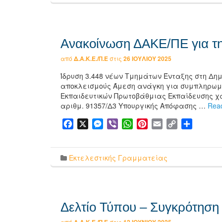
Ανακοίνωση ΔΑΚΕ/ΠΕ για τ
από
Δ.Α.Κ.Ε./Π.Ε
στις
26 ΙΟΥΛΊΟΥ 2025
Ίδρυση 3.448 νέων Τμημάτων Ένταξης στη Δη
αποκλεισμούς Άμεση ανάγκη για συμπληρωμα
Εκπαιδευτικών Πρωτοβάθμιας Εκπαίδευσης χαιρ
αριθμ. 91357/Δ3 Υπουργικής Απόφασης …
Rea
Facebook
X
Messenger
Viber
WhatsApp
Pinterest
Email
Copy
Μοιρασ
Link
Εκτελεστικής Γραμματείας
Δελτίο Τύπου – Συγκρότηση
από
στις