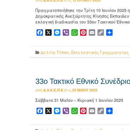
Δ.Α.Κ.Ε./Π.Ε
12 ΙΟΥΝΊΟΥ 2025
Πραγματοποιήθηκε την Τρίτη 10 Ιουνίου 2025
Δημοκρατικής Ανεξάρτητης Κίνησης Εκπαιδευ
εκλογική διαδικασία του 33ου Τακτικού Εθνικ
Facebook
X
Messenger
Viber
WhatsApp
Pinterest
Email
Copy
Μοιρασ
Link
Δελτία Τύπου
,
Εκτελεστικής Γραμματείας
33ο Τακτικό Εθνικό Συνέδριο
από
Δ.Α.Κ.Ε./Π.Ε
στις
23 ΜΑΪ́ΟΥ 2025
Σάββατο 31 Μαΐου – Κυριακή 1 Ιουνίου 2025
Facebook
X
Messenger
Viber
WhatsApp
Pinterest
Email
Copy
Μοιρασ
Link