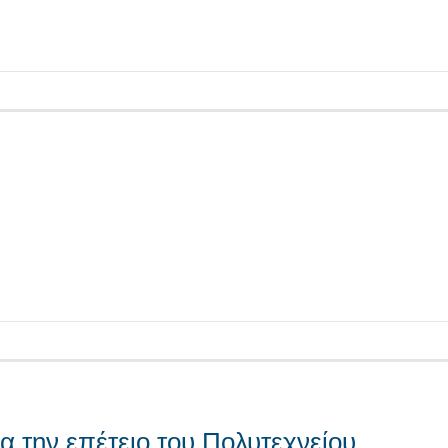
τείτε
τείτε
α την επέτειο του Πολυτεχνείου