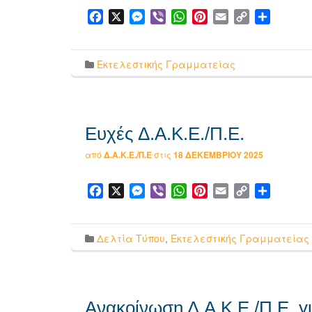
Facebook
X
Messenger
Viber
WhatsApp
Pinterest
Email
Copy
Μοιρασ
Link
Εκτελεστικής Γραμματείας
Ευχές Δ.Α.Κ.Ε./Π.Ε.
από
Δ.Α.Κ.Ε./Π.Ε
στις
18 ΔΕΚΕΜΒΡΊΟΥ 2025
Facebook
X
Messenger
Viber
WhatsApp
Pinterest
Email
Copy
Μοιρασ
Link
Δελτία Τύπου
,
Εκτελεστικής Γραμματείας
Ανακοίνωση Δ.Α.Κ.Ε./Π.Ε. γι