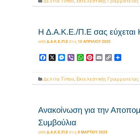
Δελτία Τύπου
,
Εκτελεστικής Γραμματείας
Η Δ.Α.Κ.Ε./Π.Ε σας εύχετα
από
Δ.Α.Κ.Ε./Π.Ε
στις
10 ΑΠΡΙΛΊΟΥ 2025
Facebook
X
Messenger
Viber
WhatsApp
Pinterest
Email
Copy
Μοιρασ
Link
Δελτία Τύπου
,
Εκτελεστικής Γραμματείας
Ανακοίνωση για την Αποπομ
Συμβούλια
από
Δ.Α.Κ.Ε./Π.Ε
στις
8 ΜΑΡΤΊΟΥ 2025