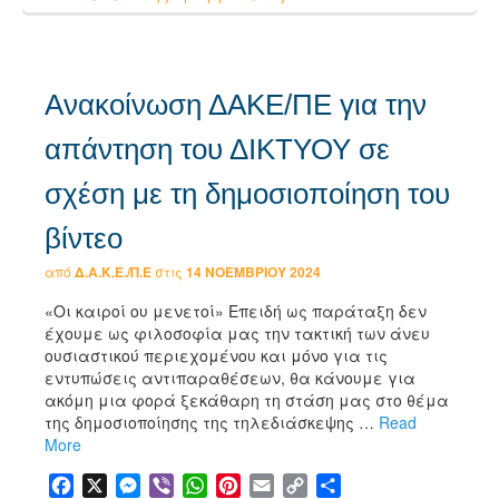
Ανακοίνωση ΔΑΚΕ/ΠΕ για την
απάντηση του ΔΙΚΤΥΟΥ σε
σχέση με τη δημοσιοποίηση του
βίντεο
από
Δ.Α.Κ.Ε./Π.Ε
στις
14 ΝΟΕΜΒΡΊΟΥ 2024
«Οι καιροί ου μενετοί» Επειδή ως παράταξη δεν
έχουμε ως φιλοσοφία μας την τακτική των άνευ
ουσιαστικού περιεχομένου και μόνο για τις
εντυπώσεις αντιπαραθέσεων, θα κάνουμε για
ακόμη μια φορά ξεκάθαρη τη στάση μας στο θέμα
της δημοσιοποίησης της τηλεδιάσκεψης …
Read
More
Facebook
X
Messenger
Viber
WhatsApp
Pinterest
Email
Copy
Μοιραστείτε