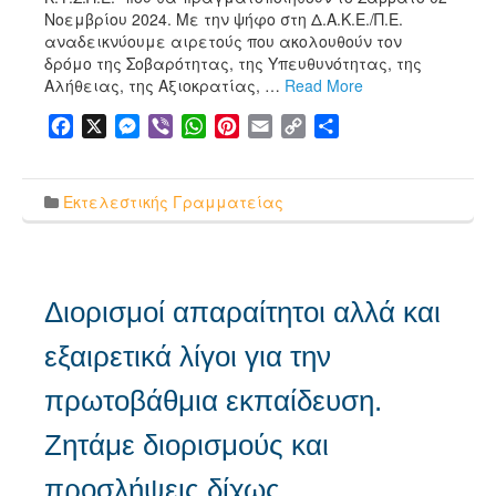
Νοεμβρίου 2024. Με την ψήφο στη Δ.Α.Κ.Ε./Π.Ε.
αναδεικνύουμε αιρετούς που ακολουθούν τον
δρόμο της Σοβαρότητας, της Υπευθυνότητας, της
Αλήθειας, της Αξιοκρατίας, …
Read More
Facebook
X
Messenger
Viber
WhatsApp
Pinterest
Email
Copy
Μοιραστείτε
Link
Εκτελεστικής Γραμματείας
Διορισμοί απαραίτητοι αλλά και
εξαιρετικά λίγοι για την
πρωτοβάθμια εκπαίδευση.
Ζητάμε διορισμούς και
προσλήψεις δίχως