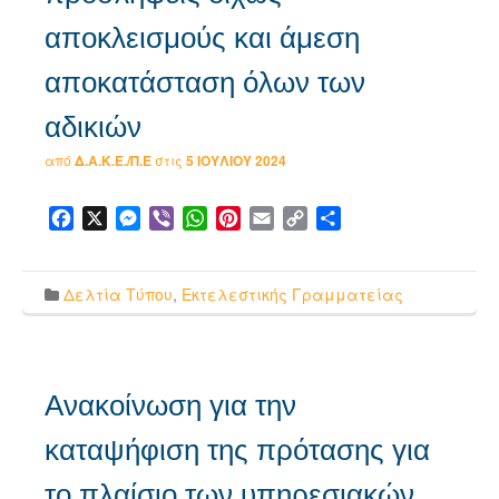
αποκλεισμούς και άμεση
αποκατάσταση όλων των
αδικιών
από
Δ.Α.Κ.Ε./Π.Ε
στις
5 ΙΟΥΛΊΟΥ 2024
Facebook
X
Messenger
Viber
WhatsApp
Pinterest
Email
Copy
Μοιραστείτε
Link
Δελτία Τύπου
,
Εκτελεστικής Γραμματείας
Ανακοίνωση για την
καταψήφιση της πρότασης για
το πλαίσιο των υπηρεσιακών