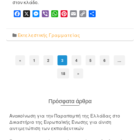
στον κλάδο.
Facebook
X
Messenger
Viber
WhatsApp
Pinterest
Email
Copy
Μοιραστείτε
Link
Εκτελεστικής Γραμματείας
«
1
2
3
4
5
6
…
18
»
Πρόσφατα άρθρα
Ανακοίνωση για την Παραπομπή της Ελλάδας στο
Δικαστήριο της Ευρωπαϊκής Ένωσης για άνιση
αντιμετώπιση των εκπαιδευτικών