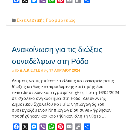
Link
Εκτελεστικής Γραμματείας
Ανακοίνωση για τις διώξεις
συναδέλφων στη Ρόδο
από
Δ.Α.Κ.Ε./Π.Ε
στις
17 ΑΠΡΙΛΊΟΥ 2024
Ακόμα ένα περιστατικό άδικης και απαράδεκτης
δίωξης καθώς και προσωρινής κράτησης δύο
εκπαιδευτικών καταγράφηκε χθες Τρίτη 16/04/2024
σε σχολικό συγκρότημα στη Ρόδο. Διευθυντής
Δημοτικού Σχολείου και μία νηπιαγωγός του
συστεγαζόμενου Νηπιαγωγείου συνελήφθησαν,
προσήχθηκαν και κρατήθηκαν όλη τη νύχτα…
Facebook
X
Messenger
Viber
WhatsApp
Pinterest
Email
Copy
Μοιραστείτε