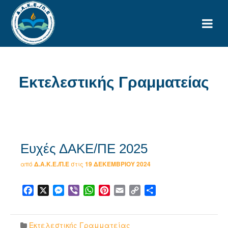
Εκτελεστικής Γραμματείας
Ευχές ΔΑΚΕ/ΠΕ 2025
από
Δ.Α.Κ.Ε./Π.Ε
στις
19 ΔΕΚΕΜΒΡΊΟΥ 2024
Facebook
X
Messenger
Viber
WhatsApp
Pinterest
Email
Copy
Μοιραστείτε
Link
Εκτελεστικής Γραμματείας