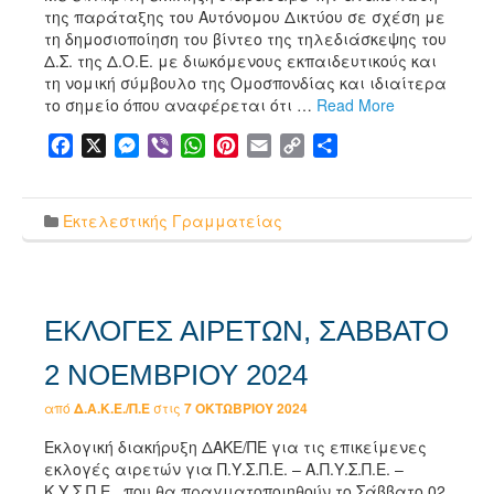
της παράταξης του Αυτόνομου Δικτύου σε σχέση με
τη δημοσιοποίηση του βίντεο της τηλεδιάσκεψης του
Δ.Σ. της Δ.Ο.Ε. με διωκόμενους εκπαιδευτικούς και
τη νομική σύμβουλο της Ομοσπονδίας και ιδιαίτερα
το σημείο όπου αναφέρεται ότι …
Read More
Facebook
X
Messenger
Viber
WhatsApp
Pinterest
Email
Copy
Μοιραστείτε
Link
Εκτελεστικής Γραμματείας
ΕΚΛΟΓΕΣ ΑΙΡΕΤΩΝ, ΣΑΒΒΑΤΟ
2 ΝΟΕΜΒΡΙΟΥ 2024
από
Δ.Α.Κ.Ε./Π.Ε
στις
7 ΟΚΤΩΒΡΊΟΥ 2024
Εκλογική διακήρυξη ΔΑΚΕ/ΠΕ για τις επικείμενες
εκλογές αιρετών για Π.Υ.Σ.Π.Ε. – Α.Π.Υ.Σ.Π.Ε. –
Κ.Υ.Σ.Π.Ε. που θα πραγματοποιηθούν το Σάββατο 02