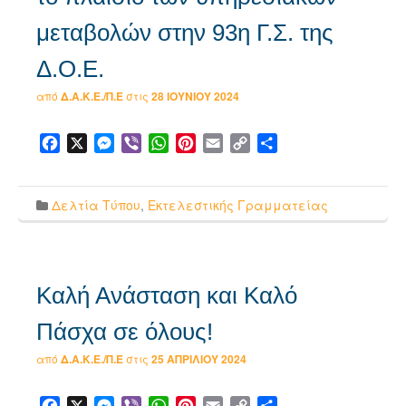
μεταβολών στην 93η Γ.Σ. της
Δ.Ο.Ε.
από
Δ.Α.Κ.Ε./Π.Ε
στις
28 ΙΟΥΝΊΟΥ 2024
Facebook
X
Messenger
Viber
WhatsApp
Pinterest
Email
Copy
Μοιραστείτε
Link
Δελτία Τύπου
,
Εκτελεστικής Γραμματείας
Καλή Ανάσταση και Καλό
Πάσχα σε όλους!
από
Δ.Α.Κ.Ε./Π.Ε
στις
25 ΑΠΡΙΛΊΟΥ 2024
Facebook
X
Messenger
Viber
WhatsApp
Pinterest
Email
Copy
Μοιραστείτε