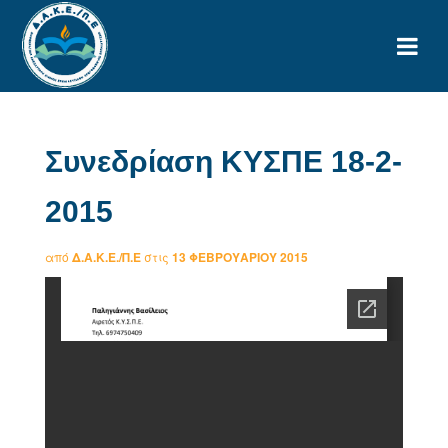
Συνεδρίαση ΚΥΣΠΕ 18-2-
2015
από
Δ.Α.Κ.Ε./Π.Ε
στις
13 ΦΕΒΡΟΥΑΡΊΟΥ 2015