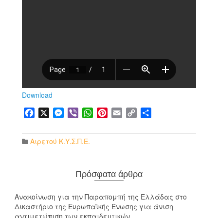
Download
Facebook
X
Messenger
Viber
WhatsApp
Pinterest
Email
Copy
Μοιραστείτε
Link
Αιρετού Κ.Υ.Σ.Π.Ε.
Πρόσφατα άρθρα
Ανακοίνωση για την Παραπομπή της Ελλάδας στο
Δικαστήριο της Ευρωπαϊκής Ένωσης για άνιση
αντιμετώπιση των εκπαιδευτικών