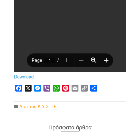
Download
Facebook
X
Messenger
Viber
WhatsApp
Pinterest
Email
Copy
Μοιραστείτε
Link
Αιρετού Κ.Υ.Σ.Π.Ε.
Πρόσφατα άρθρα