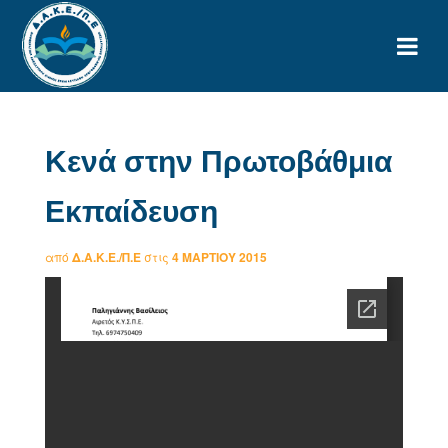
Κενά στην Πρωτοβάθμια
Εκπαίδευση
από
Δ.Α.Κ.Ε./Π.Ε
στις
4 ΜΑΡΤΊΟΥ 2015