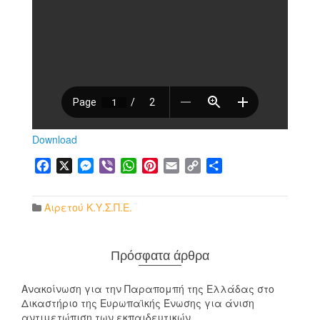
Download
Facebook
X
Messenger
Viber
WhatsApp
Pinterest
Email
Copy
Μοιραστείτε
Link
Αιρετού Κ.Υ.Σ.Π.Ε.
Πρόσφατα άρθρα
Ανακοίνωση για την Παραπομπή της Ελλάδας στο
Δικαστήριο της Ευρωπαϊκής Ένωσης για άνιση
αντιμετώπιση των εκπαιδευτικών