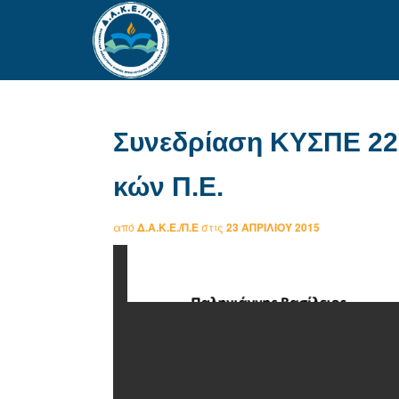
Συνεδρίαση ΚΥΣΠΕ 22 
κών Π.Ε.
από
Δ.Α.Κ.Ε./Π.Ε
στις
23 ΑΠΡΙΛΊΟΥ 2015