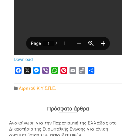
Download
Facebook
X
Messenger
Viber
WhatsApp
Pinterest
Email
Copy
Μοιραστείτε
Link
Αιρετού Κ.Υ.Σ.Π.Ε.
Πρόσφατα άρθρα
Ανακοίνωση για την Παραπομπή της Ελλάδας στο
Δικαστήριο της Ευρωπαϊκής Ένωσης για άνιση
αντιμετώπιση των εκπαιδευτικών