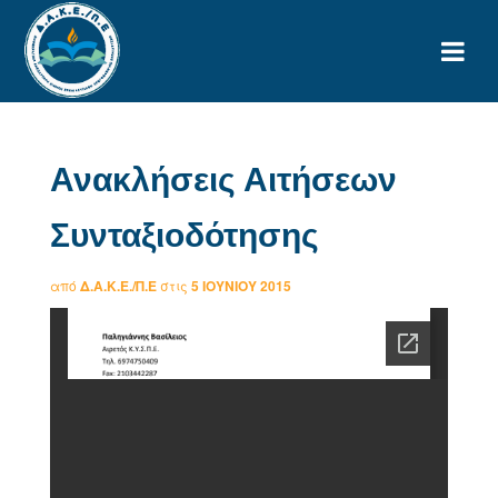
Ανακλήσεις Αιτήσεων
Συνταξιοδότησης
από
Δ.Α.Κ.Ε./Π.Ε
στις
5 ΙΟΥΝΊΟΥ 2015