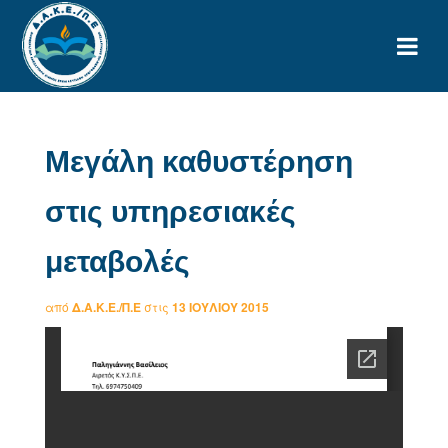
Μεγάλη καθυστέρηση
στις υπηρεσιακές
μεταβολές
από
Δ.Α.Κ.Ε./Π.Ε
στις
13 ΙΟΥΛΊΟΥ 2015