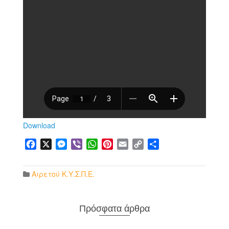
Download
Facebook
X
Messenger
Viber
WhatsApp
Pinterest
Email
Copy
Μοιραστείτε
Link
Αιρετού Κ.Υ.Σ.Π.Ε.
Πρόσφατα άρθρα