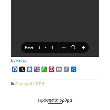
Download
Facebook
X
Messenger
Viber
WhatsApp
Pinterest
Email
Copy
Μοιραστείτε
Link
Αιρετού Κ.Υ.Σ.Π.Ε.
Πρόσφατα άρθρα