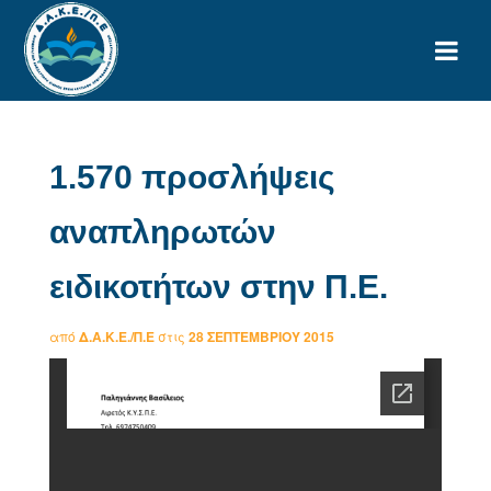
1.570 προσλήψεις
αναπληρωτών
ειδικοτήτων στην Π.Ε.
από
Δ.Α.Κ.Ε./Π.Ε
στις
28 ΣΕΠΤΕΜΒΡΊΟΥ 2015