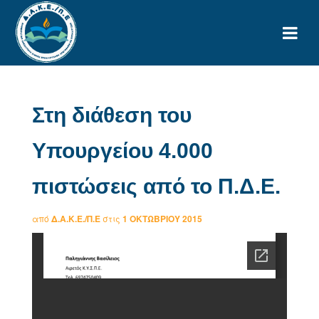
Στη διάθεση του
Υπουργείου 4.000
πιστώσεις από το Π.Δ.Ε.
από
Δ.Α.Κ.Ε./Π.Ε
στις
1 ΟΚΤΩΒΡΊΟΥ 2015