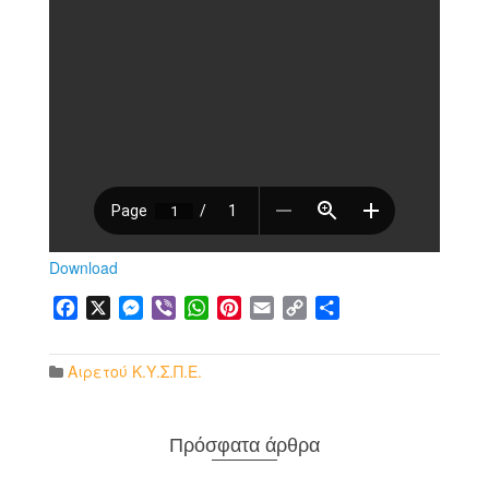
Download
Facebook
X
Messenger
Viber
WhatsApp
Pinterest
Email
Copy
Μοιραστείτε
Link
Αιρετού Κ.Υ.Σ.Π.Ε.
Πρόσφατα άρθρα