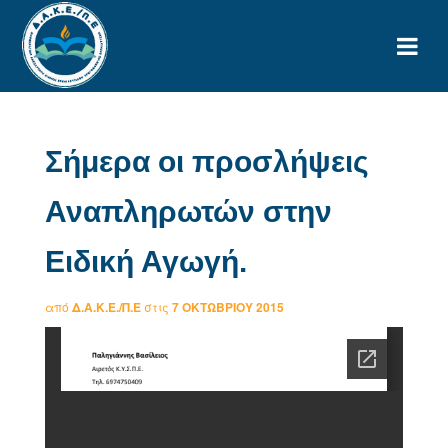
Σήμερα οι προσλήψεις
Αναπληρωτών στην
Ειδική Αγωγή.
από
Δ.Α.Κ.Ε./Π.Ε
στις
7 ΟΚΤΩΒΡΊΟΥ 2015