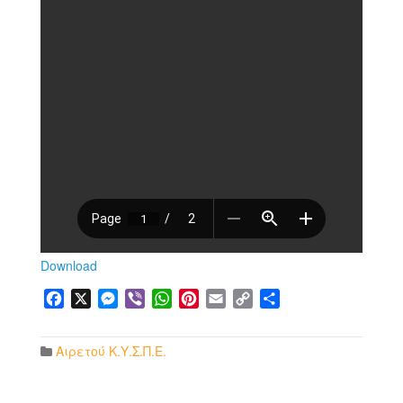
Download
Facebook
X
Messenger
Viber
WhatsApp
Pinterest
Email
Copy
Μοιραστείτε
Link
Αιρετού Κ.Υ.Σ.Π.Ε.