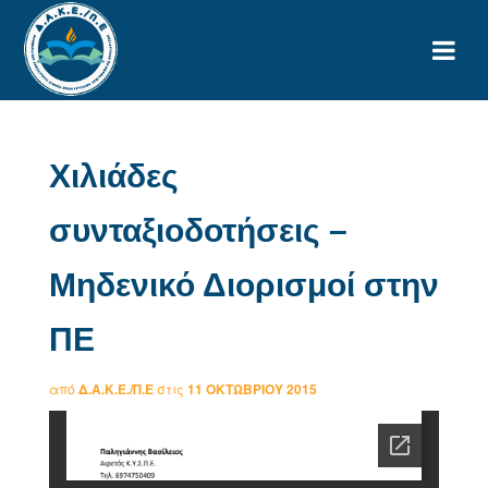
Χιλιάδες
συνταξιοδοτήσεις –
Μηδενικό Διορισμοί στην
ΠΕ
από
Δ.Α.Κ.Ε./Π.Ε
στις
11 ΟΚΤΩΒΡΊΟΥ 2015