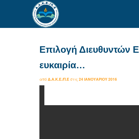
Επιλογή Διευθυντών Ε
ευκαιρία…
από
Δ.Α.Κ.Ε./Π.Ε
στις
24 ΙΑΝΟΥΑΡΊΟΥ 2016