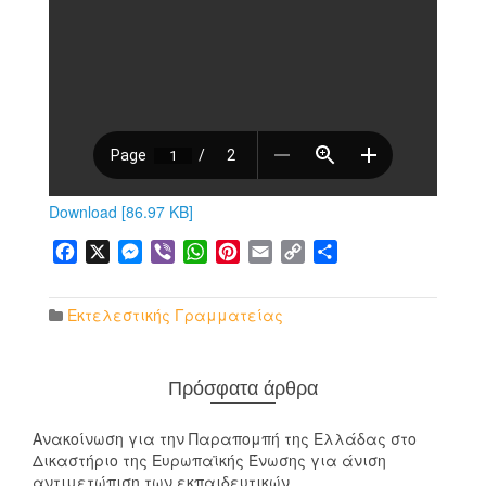
Download [86.97 KB]
Facebook
X
Messenger
Viber
WhatsApp
Pinterest
Email
Copy
Μοιραστείτε
Link
Εκτελεστικής Γραμματείας
Πρόσφατα άρθρα
Ανακοίνωση για την Παραπομπή της Ελλάδας στο
Δικαστήριο της Ευρωπαϊκής Ένωσης για άνιση
αντιμετώπιση των εκπαιδευτικών