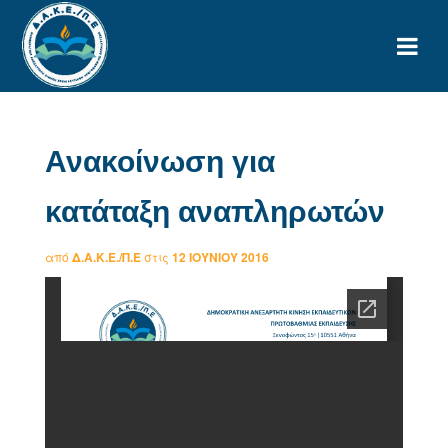
Ανακοίνωση για
κατάταξη αναπληρωτών
από
Δ.Α.Κ.Ε./Π.Ε
στις
12 ΙΟΥΝΊΟΥ 2016