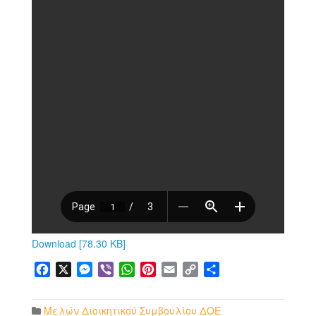
Download [78.30 KB]
Facebook
X
Messenger
Viber
WhatsApp
Pinterest
Email
Copy
Μοιραστείτε
Link
Μελών Διοικητικού Συμβουλίου ΔΟΕ