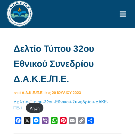
Δελτίο Τύπου 32ου
Εθνικού Συνεδρίου
Δ.Α.Κ.Ε./Π.Ε.
από
Δ.Α.Κ.Ε./Π.Ε
στις
20 ΙΟΥΛΊΟΥ 2023
Δελτίο-Τύπου-32ου-Εθνικού-Συνεδρίου-ΔΑΚΕ-
ΠΕ-1
Λήψη
Facebook
X
Messenger
Viber
WhatsApp
Pinterest
Email
Copy
Μοιραστείτε
Link