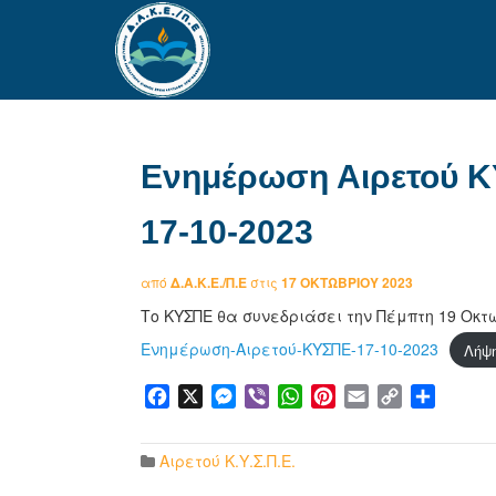
Ενημέρωση Αιρετού Κ
17-10-2023
από
Δ.Α.Κ.Ε./Π.Ε
στις
17 ΟΚΤΩΒΡΊΟΥ 2023
Το ΚΥΣΠΕ θα συνεδριάσει την Πέμπτη 19 Οκ
Ενημέρωση-Αιρετού-ΚΥΣΠΕ-17-10-2023
Λήψ
Facebook
X
Messenger
Viber
WhatsApp
Pinterest
Email
Copy
Μοιρα
Link
Αιρετού Κ.Υ.Σ.Π.Ε.