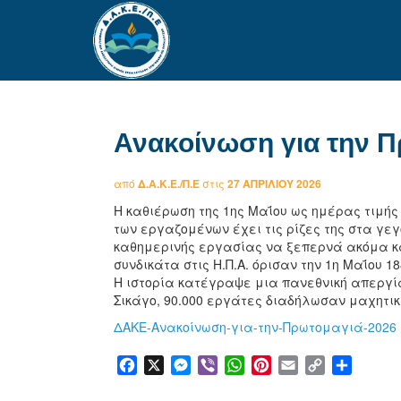
Ανακοίνωση για την Π
από
Δ.Α.Κ.Ε./Π.Ε
στις
27 ΑΠΡΙΛΊΟΥ 2026
Η καθιέρωση της 1ης Μαΐου ως ημέρας τιμής
των εργαζομένων έχει τις ρίζες της στα γεγ
καθημερινής εργασίας να ξεπερνά ακόμα κα
συνδικάτα στις Η.Π.Α. όρισαν την 1η Μαΐου 
Η ιστορία κατέγραψε μια πανεθνική απεργία
Σικάγο, 90.000 εργάτες διαδήλωσαν μαχητι
ΔΑΚΕ-Ανακοίνωση-για-την-Πρωτομαγιά-2026
Facebook
X
Messenger
Viber
WhatsApp
Pinterest
Email
Copy
Μοιρα
Link