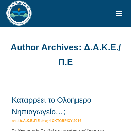
Author Archives: Δ.Α.Κ.Ε./
Π.Ε
Καταρρέει το Ολοήμερο
Νηπιαγωγείο…;
από
Δ.Α.Κ.Ε./Π.Ε
στις
4 ΟΚΤΩΒΡΊΟΥ 2016
Το Υπουργείο Παιδείας μετά την αύξηση του