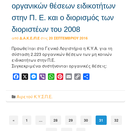
οργανικών θέσεων ειδικοτήτων
στην Π. Ε. και ο διορισμός των
διοριστέων του 2008
από
Δ.Α.Κ.Ε./Π.Ε
στις
20 ΣΕΠΤΕΜΒΡΊΟΥ 2016
Προωθείται στο Γενικό Λογιστήριο η Κ.Υ.Α. για τη
σύσταση 2.223 οργανικών θέσεων των μη κοινών
ειδικοτήτων στην Π.Ε.
Συγκεκριμένα συστήνονται οργανικές θέσεις:
Facebook
X
Messenger
Viber
WhatsApp
Pinterest
Email
Copy
Μοιραστείτε
Link
Αιρετού Κ.Υ.Σ.Π.Ε.
«
1
…
28
29
30
31
32