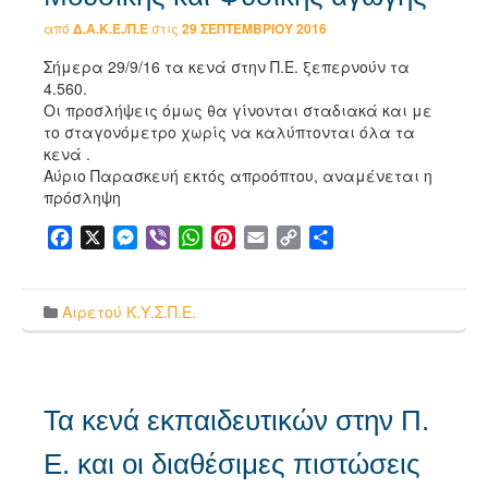
από
Δ.Α.Κ.Ε./Π.Ε
στις
29 ΣΕΠΤΕΜΒΡΊΟΥ 2016
Σήμερα 29/9/16 τα κενά στην Π.Ε. ξεπερνούν τα
4.560.
Οι προσλήψεις όμως θα γίνονται σταδιακά και με
το σταγονόμετρο χωρίς να καλύπτονται όλα τα
κενά .
Αύριο Παρασκευή εκτός απροόπτου, αναμένεται η
πρόσληψη
Facebook
X
Messenger
Viber
WhatsApp
Pinterest
Email
Copy
Μοιραστείτε
Link
Αιρετού Κ.Υ.Σ.Π.Ε.
Τα κενά εκπαιδευτικών στην Π.
Ε. και οι διαθέσιμες πιστώσεις