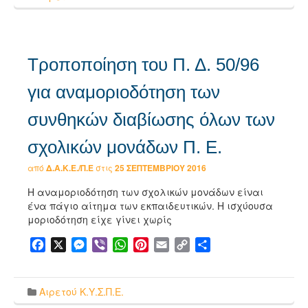
Τροποποίηση του Π. Δ. 50/96
για αναμοριοδότηση των
συνθηκών διαβίωσης όλων των
σχολικών μονάδων Π. Ε.
από
Δ.Α.Κ.Ε./Π.Ε
στις
25 ΣΕΠΤΕΜΒΡΊΟΥ 2016
Η αναμοριοδότηση των σχολικών μονάδων είναι
ένα πάγιο αίτημα των εκπαιδευτικών. Η ισχύουσα
μοριοδότηση είχε γίνει χωρίς
Facebook
X
Messenger
Viber
WhatsApp
Pinterest
Email
Copy
Μοιραστείτε
Link
Αιρετού Κ.Υ.Σ.Π.Ε.