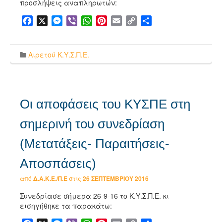
προσλήψεις αναπληρωτών:
Facebook
X
Messenger
Viber
WhatsApp
Pinterest
Email
Copy
Μοιραστείτε
Link
Αιρετού Κ.Υ.Σ.Π.Ε.
Οι αποφάσεις του ΚΥΣΠΕ στη
σημερινή του συνεδρίαση
(Μετατάξεις- Παραιτήσεις-
Αποσπάσεις)
από
Δ.Α.Κ.Ε./Π.Ε
στις
26 ΣΕΠΤΕΜΒΡΊΟΥ 2016
Συνεδρίασε σήμερα 26-9-16 το Κ.Υ.Σ.Π.Ε. κι
εισηγήθηκε τα παρακάτω: