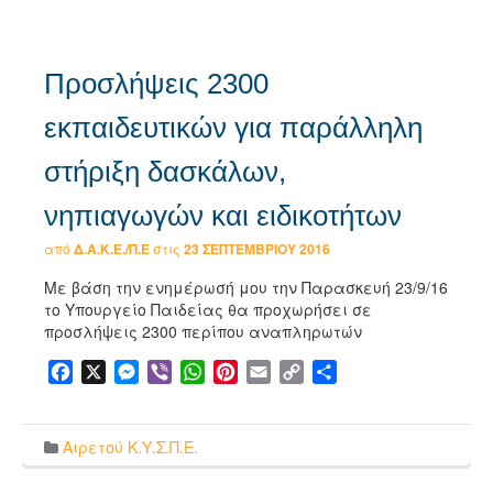
Προσλήψεις 2300
εκπαιδευτικών για παράλληλη
στήριξη δασκάλων,
νηπιαγωγών και ειδικοτήτων
από
Δ.Α.Κ.Ε./Π.Ε
στις
23 ΣΕΠΤΕΜΒΡΊΟΥ 2016
Με βάση την ενημέρωσή μου την Παρασκευή 23/9/16
το Υπουργείο Παιδείας θα προχωρήσει σε
προσλήψεις 2300 περίπου αναπληρωτών
Facebook
X
Messenger
Viber
WhatsApp
Pinterest
Email
Copy
Μοιραστείτε
Link
Αιρετού Κ.Υ.Σ.Π.Ε.