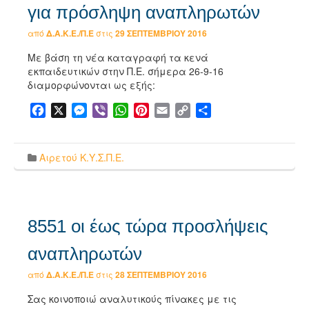
για πρόσληψη αναπληρωτών
από
Δ.Α.Κ.Ε./Π.Ε
στις
29 ΣΕΠΤΕΜΒΡΊΟΥ 2016
Με βάση τη νέα καταγραφή τα κενά
εκπαιδευτικών στην Π.Ε. σήμερα 26-9-16
διαμορφώνονται ως εξής:
Facebook
X
Messenger
Viber
WhatsApp
Pinterest
Email
Copy
Μοιραστείτε
Link
Αιρετού Κ.Υ.Σ.Π.Ε.
8551 οι έως τώρα προσλήψεις
αναπληρωτών
από
Δ.Α.Κ.Ε./Π.Ε
στις
28 ΣΕΠΤΕΜΒΡΊΟΥ 2016
Σας κοινοποιώ αναλυτικούς πίνακες με τις