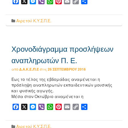
Facebook
X
Messenger
Viber
WhatsApp
Pinterest
Email
Copy
Μοιραστείτε
Link
Αιρετού Κ.Υ.Σ.Π.Ε.
Χρονοδιάγραμμα προσλήψεων
αναπληρωτών Π. Ε.
από
Δ.Α.Κ.Ε./Π.Ε
στις
26 ΣΕΠΤΕΜΒΡΊΟΥ 2016
Έως το τέλος της εβδομάδας αναμένεται η
πρόσληψη αναπληρωτών εκπαιδευτικών μουσικής
και φυσικής αγωγής.
Μέσα στον Οκτώβριο αναμένεται η
Facebook
X
Messenger
Viber
WhatsApp
Pinterest
Email
Copy
Μοιραστείτε
Link
Αιρετού Κ.Υ.Σ.Π.Ε.