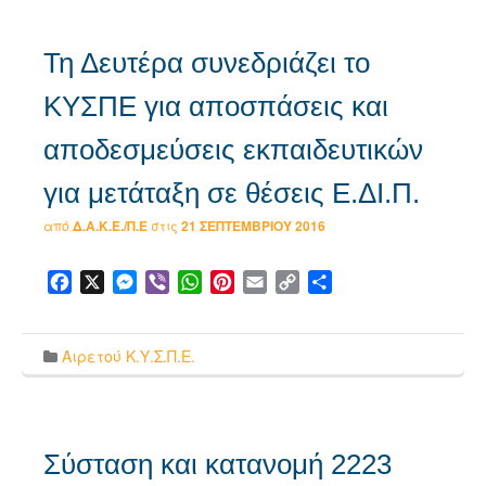
Τη Δευτέρα συνεδριάζει το
ΚΥΣΠΕ για αποσπάσεις και
αποδεσμεύσεις εκπαιδευτικών
για μετάταξη σε θέσεις Ε.ΔΙ.Π.
από
Δ.Α.Κ.Ε./Π.Ε
στις
21 ΣΕΠΤΕΜΒΡΊΟΥ 2016
Facebook
X
Messenger
Viber
WhatsApp
Pinterest
Email
Copy
Μοιραστείτε
Link
Αιρετού Κ.Υ.Σ.Π.Ε.
Σύσταση και κατανομή 2223