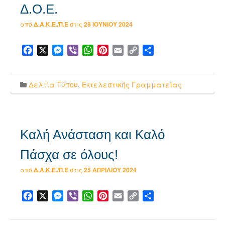
Δ.Ο.Ε.
από
Δ.Α.Κ.Ε./Π.Ε
στις
28 ΙΟΥΝΊΟΥ 2024
Facebook
X
Messenger
Viber
WhatsApp
Pinterest
Email
Copy
Μοιραστείτε
Link
Δελτία Τύπου
,
Εκτελεστικής Γραμματείας
Καλή Ανάσταση και Καλό
Πάσχα σε όλους!
από
Δ.Α.Κ.Ε./Π.Ε
στις
25 ΑΠΡΙΛΊΟΥ 2024
Facebook
X
Messenger
Viber
WhatsApp
Pinterest
Email
Copy
Μοιραστείτε
Link