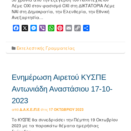
Λέμε ΟΧΙ στον φασισμό ΟΧΙ στη ΔΙΚΤΑΤΟΡΙΑ Λέμε
ΝΑΙ στη Δημοκρατία, την Ελευθερία, την Εθνική
Ανεξαρτησία…
Facebook
X
Messenger
Viber
WhatsApp
Pinterest
Email
Copy
Μοιραστείτε
Link
Εκτελεστικής Γραμματείας
Ενημέρωση Αιρετού ΚΥΣΠΕ
Αντωνιάδη Αναστάσιου 17-10-
2023
από
Δ.Α.Κ.Ε./Π.Ε
στις
17 ΟΚΤΩΒΡΊΟΥ 2023
Το ΚΥΣΠΕ θα συνεδριάσει την Πέμπτη 19 Οκτωβρίου
2023 με τα παρακάτω θέματα ημερήσιας