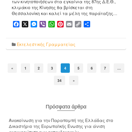
των κινητοποιήσεων στα εγκαίνια της 87ης Δ.Ε.Θ.,
κλιμάκιο της Κίνησης θα βρίσκεται στη
Θεσσαλονίκη και καλεί τα μέλη της παράταξης…
Facebook
X
Messenger
Viber
WhatsApp
Pinterest
Email
Copy
Μοιραστείτε
Link
Εκτελεστικής Γραμματείας
«
1
2
3
4
5
6
7
…
34
»
Πρόσφατα άρθρα
Ανακοίνωση για την Παραπομπή της Ελλάδας στο
Δικαστήριο της Ευρωπαϊκής Ένωσης για άνιση