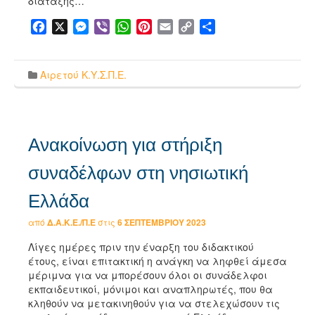
διάταξης…
Facebook
X
Messenger
Viber
WhatsApp
Pinterest
Email
Copy
Μοιραστείτε
Link
Αιρετού Κ.Υ.Σ.Π.Ε.
Ανακοίνωση για στήριξη
συναδέλφων στη νησιωτική
Ελλάδα
από
Δ.Α.Κ.Ε./Π.Ε
στις
6 ΣΕΠΤΕΜΒΡΊΟΥ 2023
Λίγες ημέρες πριν την έναρξη του διδακτικού
έτους, είναι επιτακτική η ανάγκη να ληφθεί άμεσα
μέριμνα για να μπορέσουν όλοι οι συνάδελφοι
εκπαιδευτικοί, μόνιμοι και αναπληρωτές, που θα
κληθούν να μετακινηθούν για να στελεχώσουν τις