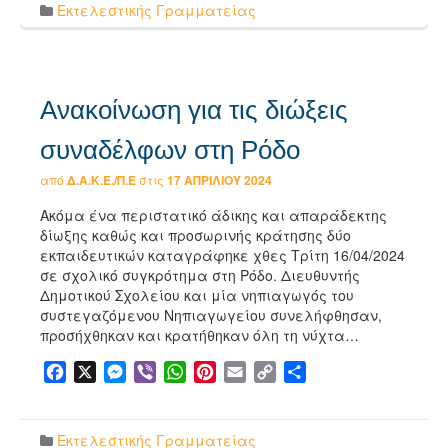
Εκτελεστικής Γραμματείας
Ανακοίνωση για τις διώξεις
συναδέλφων στη Ρόδο
από
Δ.Α.Κ.Ε./Π.Ε
στις
17 ΑΠΡΙΛΊΟΥ 2024
Ακόμα ένα περιστατικό άδικης και απαράδεκτης
δίωξης καθώς και προσωρινής κράτησης δύο
εκπαιδευτικών καταγράφηκε χθες Τρίτη 16/04/2024
σε σχολικό συγκρότημα στη Ρόδο. Διευθυντής
Δημοτικού Σχολείου και μία νηπιαγωγός του
συστεγαζόμενου Νηπιαγωγείου συνελήφθησαν,
προσήχθηκαν και κρατήθηκαν όλη τη νύχτα…
Facebook
X
Messenger
Viber
WhatsApp
Pinterest
Email
Copy
Μοιραστείτε
Link
Εκτελεστικής Γραμματείας