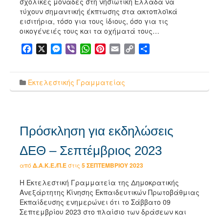
σχολικές μονάδες στη νησιωτική Ελλάδα να
τύχουν σημαντικής έκπτωσης στα ακτοπλοϊκά
εισιτήρια, τόσο για τους ίδιους, όσο για τις
οικογένειές τους και τα οχήματά τους…
Facebook
X
Messenger
Viber
WhatsApp
Pinterest
Email
Copy
Μοιραστείτε
Link
Εκτελεστικής Γραμματείας
Πρόσκληση για εκδηλώσεις
ΔΕΘ – Σεπτέμβριος 2023
από
Δ.Α.Κ.Ε./Π.Ε
στις
5 ΣΕΠΤΕΜΒΡΊΟΥ 2023
Η Εκτελεστική Γραμματεία της Δημοκρατικής
Ανεξάρτητης Κίνησης Εκπαιδευτικών Πρωτοβάθμιας
Εκπαίδευσης ενημερώνει ότι το Σάββατο 09
Σεπτεμβρίου 2023 στο πλαίσιο των δράσεων και