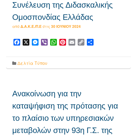
Συνέλευση της Διδασκαλικής
Ομοσπονδίας Ελλάδας
από
Δ.Α.Κ.Ε./Π.Ε
στις
30 ΙΟΥΝΊΟΥ 2024
Facebook
X
Messenger
Viber
WhatsApp
Pinterest
Email
Copy
Μοιραστείτε
Link
Δελτία Τύπου
Ανακοίνωση για την
καταψήφιση της πρότασης για
το πλαίσιο των υπηρεσιακών
μεταβολών στην 93η Γ.Σ. της