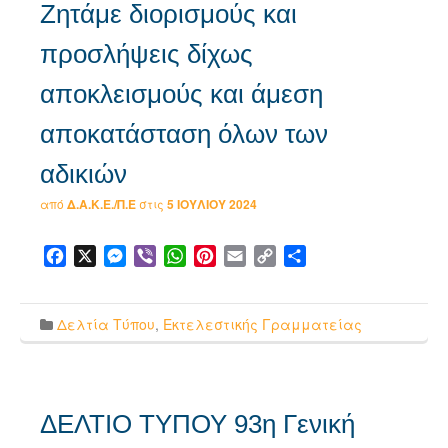
Ζητάμε διορισμούς και
προσλήψεις δίχως
αποκλεισμούς και άμεση
αποκατάσταση όλων των
αδικιών
από
Δ.Α.Κ.Ε./Π.Ε
στις
5 ΙΟΥΛΊΟΥ 2024
Facebook
X
Messenger
Viber
WhatsApp
Pinterest
Email
Copy
Μοιραστείτε
Link
Δελτία Τύπου
,
Εκτελεστικής Γραμματείας
ΔΕΛΤΙΟ ΤΥΠΟΥ 93η Γενική