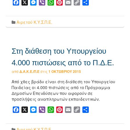
Facebook
X
Messenger
Viber
WhatsApp
Pinterest
Email
Copy
Μοιραστείτε
Link
Αιρετού Κ.Υ.Σ.Π.Ε.
Στη διάθεση του Υπουργείου
4.000 πιστώσεις από το Π.Δ.Ε.
από
Δ.Α.Κ.Ε./Π.Ε
στις
1 ΟΚΤΩΒΡΊΟΥ 2015
Από χθες βράδυ είναι στη διάθεση του Υπουργείου
Παιδείας οι 4.000 πιστώσεις από το Πρόγραμμα
Δημοσίων Επενδύσεων που αφορούν σε
προσλήψεις αναπληρωτών εκπαιδευτικών.
Facebook
X
Messenger
Viber
WhatsApp
Pinterest
Email
Copy
Μοιραστείτε
Link
Αιρετού Κ.Υ.Σ.Π.Ε.