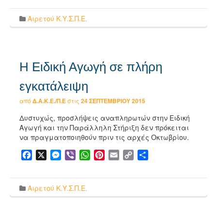
Αιρετού Κ.Υ.Σ.Π.Ε.
Η Ειδική Αγωγή σε πλήρη
εγκατάλειψη
από
Δ.Α.Κ.Ε./Π.Ε
στις
24 ΣΕΠΤΕΜΒΡΊΟΥ 2015
Δυστυχώς, προσλήψεις αναπληρωτών στην Ειδική
Αγωγή και την Παράλληλη Στήριξη δεν πρόκειται
να πραγματοποιηθούν πριν τις αρχές Οκτωβρίου.
Facebook
X
Messenger
Viber
WhatsApp
Pinterest
Email
Copy
Μοιραστείτε
Link
Αιρετού Κ.Υ.Σ.Π.Ε.