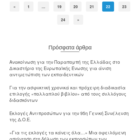
«
1
…
19
20
21
22
23
24
»
Πρόσφατα άρθρα
Ανακοίνωση για την Παραπομπή της Ελλάδας στο
Δικαστήριο της Ευρωπαϊκής Ένωσης για άνιση
αντιμετώπιση των εκπαιδευτικών
Για την ασφυκτική χρονικά και πρόχειρη διαδικασία
επιλογής «πολλαπλού βιβλίου» από τους συλλόγους
διδασκόντων
Εκλογές Αντιπροσώπων για την 95η Γενική Συνέλευση
της Δ.Ο.Ε.
«Για τις εκλογές τα κάνεις όλα…» Μια οφειλόμενη
απάντηση στη δήλωση των εκπροσώπων των