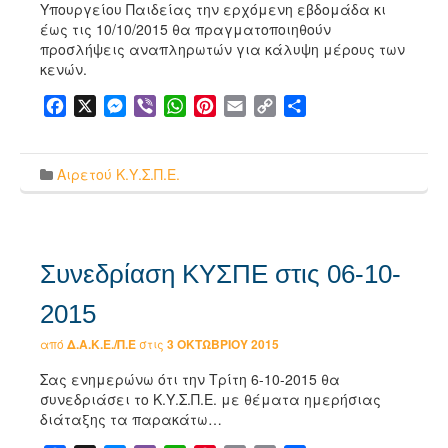
Υπουργείου Παιδείας την ερχόμενη εβδομάδα κι
έως τις 10/10/2015 θα πραγματοποιηθούν
προσλήψεις αναπληρωτών για κάλυψη μέρους των
κενών.
Facebook
X
Messenger
Viber
WhatsApp
Pinterest
Email
Copy
Μοιραστείτε
Link
Αιρετού Κ.Υ.Σ.Π.Ε.
Συνεδρίαση ΚΥΣΠΕ στις 06-10-
2015
από
Δ.Α.Κ.Ε./Π.Ε
στις
3 ΟΚΤΩΒΡΊΟΥ 2015
Σας ενημερώνω ότι την Τρίτη 6-10-2015 θα
συνεδριάσει το Κ.Υ.Σ.Π.Ε. με θέματα ημερήσιας
διάταξης τα παρακάτω…