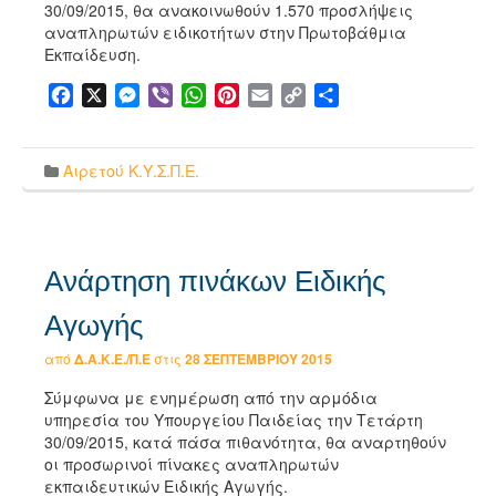
30/09/2015, θα ανακοινωθούν 1.570 προσλήψεις
αναπληρωτών ειδικοτήτων στην Πρωτοβάθμια
Εκπαίδευση.
Facebook
X
Messenger
Viber
WhatsApp
Pinterest
Email
Copy
Μοιραστείτε
Link
Αιρετού Κ.Υ.Σ.Π.Ε.
Ανάρτηση πινάκων Ειδικής
Αγωγής
από
Δ.Α.Κ.Ε./Π.Ε
στις
28 ΣΕΠΤΕΜΒΡΊΟΥ 2015
Σύμφωνα με ενημέρωση από την αρμόδια
υπηρεσία του Υπουργείου Παιδείας την Τετάρτη
30/09/2015, κατά πάσα πιθανότητα, θα αναρτηθούν
οι προσωρινοί πίνακες αναπληρωτών
εκπαιδευτικών Ειδικής Αγωγής.