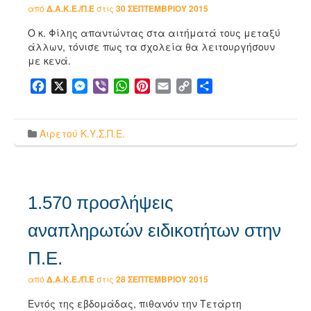
από
Δ.Α.Κ.Ε./Π.Ε
στις
30 ΣΕΠΤΕΜΒΡΊΟΥ 2015
Ο κ. Φίλης απαντώντας στα αιτήματά τους μεταξύ
άλλων, τόνισε πως τα σχολεία θα λειτουργήσουν
με κενά.
Facebook
X
Messenger
Viber
WhatsApp
Pinterest
Email
Copy
Μοιραστείτε
Link
Αιρετού Κ.Υ.Σ.Π.Ε.
1.570 προσλήψεις
αναπληρωτών ειδικοτήτων στην
Π.Ε.
από
Δ.Α.Κ.Ε./Π.Ε
στις
28 ΣΕΠΤΕΜΒΡΊΟΥ 2015
Εντός της εβδομάδας, πιθανόν την Τετάρτη