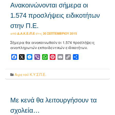
Ανακοινώνονται σήμερα οι
1.574 προσλήψεις ειδικοτήτων
στην Π.Ε.
από
Δ.Α.Κ.Ε./Π.Ε
στις
30 ΣΕΠΤΕΜΒΡΊΟΥ 2015
Σήμερα θα ανακοινωθούν οι 1.574 προσλήψεις
αναπληρωτών εκπαιδευτικών ειδικοτήτων.
Facebook
X
Messenger
Viber
WhatsApp
Pinterest
Email
Copy
Μοιραστείτε
Link
Αιρετού Κ.Υ.Σ.Π.Ε.
Με κενά θα λειτουργήσουν τα
σχολεία…