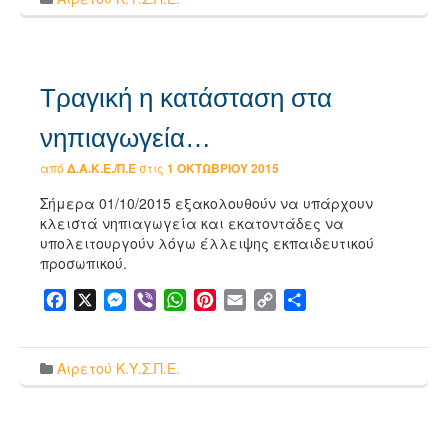
Τραγική η κατάσταση στα
νηπιαγωγεία…
από
Δ.Α.Κ.Ε./Π.Ε
στις
1 ΟΚΤΩΒΡΊΟΥ 2015
Σήμερα 01/10/2015 εξακολουθούν να υπάρχουν
κλειστά νηπιαγωγεία και εκατοντάδες να
υπολειτουργούν λόγω έλλειψης εκπαιδευτικού
προσωπικού.
Facebook
X
Messenger
Viber
WhatsApp
Pinterest
Email
Copy
Μοιραστείτε
Link
Αιρετού Κ.Υ.Σ.Π.Ε.