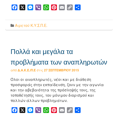
Facebook
X
Messenger
Viber
WhatsApp
Pinterest
Email
Copy
Μοιραστείτε
Link
Αιρετού Κ.Υ.Σ.Π.Ε.
Πολλά και μεγάλα τα
προβλήματα των αναπληρωτών
από
Δ.Α.Κ.Ε./Π.Ε
στις
27 ΣΕΠΤΕΜΒΡΊΟΥ 2015
Όλοι οι αναπληρωτές, νέοι και με διάθεση
προσφοράς στην εκπαίδευση, ζουν με την αγωνία
και την αβεβαιότητα της πρόσληψής τους, της
τοποθέτησής τους, του μόνιμου διορισμού και
πολλών άλλων προβλημάτων.
Facebook
X
Messenger
Viber
WhatsApp
Pinterest
Email
Copy
Μοιραστείτε
Link