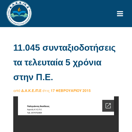
11.045 συνταξιοδοτήσεις
τα τελευταία 5 χρόνια
στην Π.Ε.
από
Δ.Α.Κ.Ε./Π.Ε
στις
17 ΦΕΒΡΟΥΑΡΊΟΥ 2015