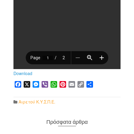
Download
Facebook
X
Messenger
Viber
WhatsApp
Pinterest
Email
Copy
Μοιραστείτε
Link
Αιρετού Κ.Υ.Σ.Π.Ε.
Πρόσφατα άρθρα