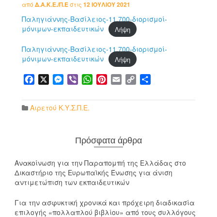
από
Δ.Α.Κ.Ε./Π.Ε
στις
12 ΙΟΥΛΊΟΥ 2021
Παληγιάννης-Βασίλειος-11.700-διορισμοί-
μόνιμων-εκπαιδευτικών
Λήψη
Παληγιάννης-Βασίλειος-11.700-διορισμοί-
μόνιμων-εκπαιδευτικών
Λήψη
Facebook
X
Messenger
Viber
WhatsApp
Pinterest
Email
Copy
Μοιραστείτε
Link
Αιρετού Κ.Υ.Σ.Π.Ε.
Πρόσφατα άρθρα
Ανακοίνωση για την Παραπομπή της Ελλάδας στο
Δικαστήριο της Ευρωπαϊκής Ένωσης για άνιση
αντιμετώπιση των εκπαιδευτικών
Για την ασφυκτική χρονικά και πρόχειρη διαδικασία
επιλογής «πολλαπλού βιβλίου» από τους συλλόγους