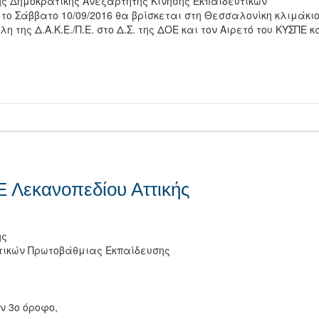
ης Δημοκρατικής Ανεξάρτητης Κίνησης Εκπαιδευτικών
ο Σάββατο 10/09/2016 θα βρίσκεται στη Θεσσαλονίκη κλιμάκι
 της Δ.Α.Κ.Ε./Π.Ε. στο Δ.Σ. της ΔΟΕ και τον Αιρετό του ΚΥΣΠΕ κ
τείτε
 Λεκανοπεδίου Αττικής
ης
υτικών Πρωτοβάθμιας Εκπαίδευσης
ν 3ο όροφο,