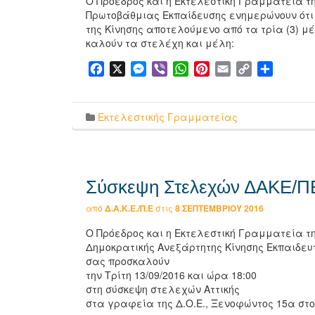
Ο Πρόεδρος και η Εκτελεστική Γραμματεία τ
Πρωτοβάθμιας Εκπαίδευσης ενημερώνουν ότι τ
της Κίνησης αποτελούμενο από τα τρία (3) μέλη
καλούν τα στελέχη και μέλη:
Facebook
X
Messenger
Viber
WhatsApp
Pinterest
Email
Copy
Μοιρασ
Link
Εκτελεστικής Γραμματείας
Σύσκεψη Στελεχών ΔΑΚΕ/ΠΕ
από
Δ.Α.Κ.Ε./Π.Ε
στις
8 ΣΕΠΤΕΜΒΡΊΟΥ 2016
Ο Πρόεδρος και η Εκτελεστική Γραμματεία τ
Δημοκρατικής Ανεξάρτητης Κίνησης Εκπαιδε
σας προσκαλούν
την Τρίτη 13/09/2016 και ώρα 18:00
στη σύσκεψη στελεχών Αττικής
στα γραφεία της Δ.Ο.Ε., Ξενοφώντος 15α στο