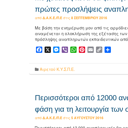
πρώτες προσλήψεις αναπλ
από
Δ.Α.Κ.Ε./Π.Ε
στις
8 ΣΕΠΤΕΜΒΡΊΟΥ 2016
Με βάση την ενημέρωση μου από τις αρμόδιε
αναμένεται η ολοκλήρωση της εξέτασης των
πρόσληψης αναπληρωτών εκπαιδευτικών από τ
Facebook
X
Messenger
Viber
WhatsApp
Pinterest
Email
Copy
Μοιρασ
Link
Αιρετού Κ.Υ.Σ.Π.Ε.
Περισσότεροι από 12000 α
φάση για τη λειτουργία των
από
Δ.Α.Κ.Ε./Π.Ε
στις
5 ΑΥΓΟΎΣΤΟΥ 2016
Περισσότεροι από 12.000 αναπληρωτές θα χρ