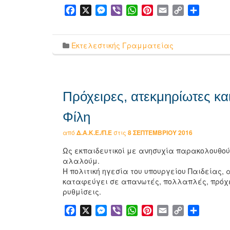
Facebook
X
Messenger
Viber
WhatsApp
Pinterest
Email
Copy
Μοιρασ
Link
Εκτελεστικής Γραμματείας
Πρόχειρες, ατεκμηρίωτες και
Φίλη
από
Δ.Α.Κ.Ε./Π.Ε
στις
8 ΣΕΠΤΕΜΒΡΊΟΥ 2016
Ως εκπαιδευτικοί με ανησυχία παρακολουθούμ
αλαλούμ.
Η πολιτική ηγεσία του υπουργείου Παιδείας,
καταφεύγει σε απανωτές, πολλαπλές, πρόχε
ρυθμίσεις.
Facebook
X
Messenger
Viber
WhatsApp
Pinterest
Email
Copy
Μοιρασ
Link