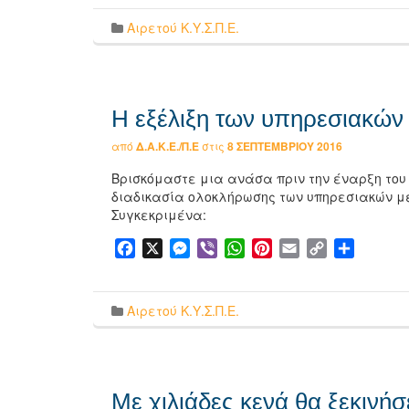
Αιρετού Κ.Υ.Σ.Π.Ε.
Η εξέλιξη των υπηρεσιακών
από
Δ.Α.Κ.Ε./Π.Ε
στις
8 ΣΕΠΤΕΜΒΡΊΟΥ 2016
Βρισκόμαστε μια ανάσα πριν την έναρξη του ν
διαδικασία ολοκλήρωσης των υπηρεσιακών μ
Συγκεκριμένα:
Facebook
X
Messenger
Viber
WhatsApp
Pinterest
Email
Copy
Μοιρασ
Link
Αιρετού Κ.Υ.Σ.Π.Ε.
Με χιλιάδες κενά θα ξεκινήσ