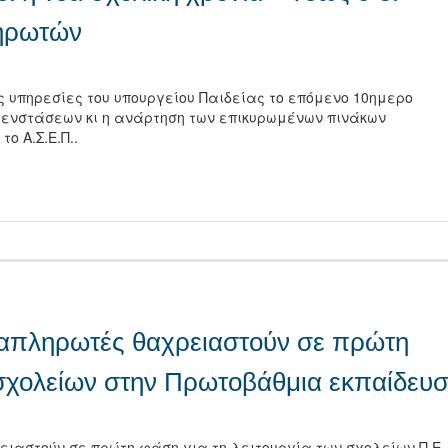
ηρωτών
ς υπηρεσίες του υπουργείου Παιδείας το επόμενο 10ημερο
 ενστάσεων κι η ανάρτηση των επικυρωμένων πινάκων
ο Α.Σ.Ε.Π..
τείτε
ναπληρωτές θαχρειαστούν σε πρώτη
 σχολείων στην Πρωτοβάθμια εκπαίδευ
ειαστούν σε πρώτη φάση για τη λειτουργία των σχολείων Π.Ε.