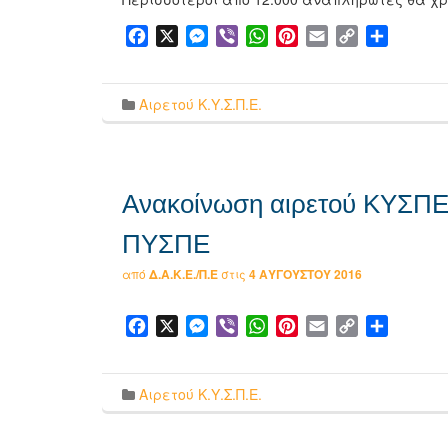
Facebook
X
Messenger
Viber
WhatsApp
Pinterest
Email
Copy
Μοιρασ
Link
Αιρετού Κ.Υ.Σ.Π.Ε.
Ανακοίνωση αιρετού ΚΥΣΠΕ
ΠΥΣΠΕ
από
Δ.Α.Κ.Ε./Π.Ε
στις
4 ΑΥΓΟΎΣΤΟΥ 2016
Facebook
X
Messenger
Viber
WhatsApp
Pinterest
Email
Copy
Μοιρασ
Link
Αιρετού Κ.Υ.Σ.Π.Ε.