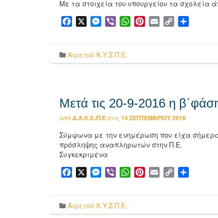
Με τα στοιχεία του υπουργείου τα σχολεία ά
Facebook
X
Messenger
Viber
WhatsApp
Pinterest
Email
Copy
Μοιρασ
Link
Αιρετού Κ.Υ.Σ.Π.Ε.
Μετά τις 20-9-2016 η β΄φά
από
Δ.Α.Κ.Ε./Π.Ε
στις
14 ΣΕΠΤΕΜΒΡΊΟΥ 2016
Σύμφωνα με την ενημέρωση που είχα σήμερα
πρόσληψης αναπληρωτών στην Π.Ε.
Συγκεκριμένα
Facebook
X
Messenger
Viber
WhatsApp
Pinterest
Email
Copy
Μοιρασ
Link
Αιρετού Κ.Υ.Σ.Π.Ε.