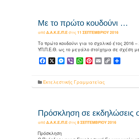
Με το πρώτο κουδούνι …
από
Δ.Α.Κ.Ε./Π.Ε
στις
11 ΣΕΠΤΕΜΒΡΊΟΥ 2016
Το πρώτο κουδούνι για το σχολικό έτος 2016 
ΥΠ.Π.Ε.Θ. ως το μεγάλο στοίχημα σε σχέση μ
Facebook
X
Messenger
Viber
WhatsApp
Pinterest
Email
Copy
Μοιρασ
Link
Εκτελεστικής Γραμματείας
Πρόσκληση σε εκδηλώσεις 
από
Δ.Α.Κ.Ε./Π.Ε
στις
8 ΣΕΠΤΕΜΒΡΊΟΥ 2016
Πρόσκληση