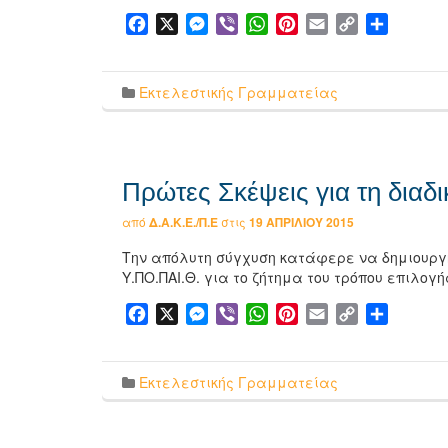
Facebook
X
Messenger
Viber
WhatsApp
Pinterest
Email
Copy
Μοιρασ
Link
Εκτελεστικής Γραμματείας
Πρώτες Σκέψεις για τη διαδ
από
Δ.Α.Κ.Ε./Π.Ε
στις
19 ΑΠΡΙΛΊΟΥ 2015
Την απόλυτη σύγχυση κατάφερε να δημιουργή
Υ.ΠΟ.ΠΑΙ.Θ. για το ζήτημα του τρόπου επιλογ
Facebook
X
Messenger
Viber
WhatsApp
Pinterest
Email
Copy
Μοιρασ
Link
Εκτελεστικής Γραμματείας