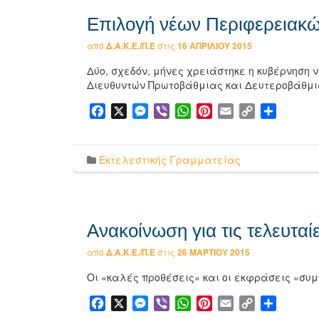
Επιλογή νέων Περιφερειακ
από
Δ.Α.Κ.Ε./Π.Ε
στις
16 ΑΠΡΙΛΊΟΥ 2015
Δύο, σχεδόν, μήνες χρειάστηκε η κυβέρνηση
Διευθυντών Πρωτοβάθμιας και Δευτεροβάθμι
Facebook
X
Messenger
Viber
WhatsApp
Pinterest
Email
Copy
Μοιρασ
Link
Εκτελεστικής Γραμματείας
Ανακοίνωση για τις τελευταί
από
Δ.Α.Κ.Ε./Π.Ε
στις
26 ΜΑΡΤΊΟΥ 2015
Οι «καλές προθέσεις» και οι εκφράσεις «σ
Facebook
X
Messenger
Viber
WhatsApp
Pinterest
Email
Copy
Μοιρασ
Link