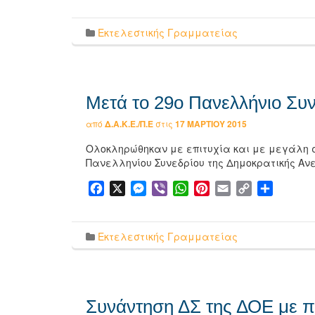
Εκτελεστικής Γραμματείας
Μετά το 29ο Πανελλήνιο Συν
από
Δ.Α.Κ.Ε./Π.Ε
στις
17 ΜΑΡΤΊΟΥ 2015
Ολοκληρώθηκαν με επιτυχία και με μεγάλη σ
Πανελληνίου Συνεδρίου της Δημοκρατικής Αν
Facebook
X
Messenger
Viber
WhatsApp
Pinterest
Email
Copy
Μοιρασ
Link
Εκτελεστικής Γραμματείας
Συνάντηση ΔΣ της ΔΟΕ με πο