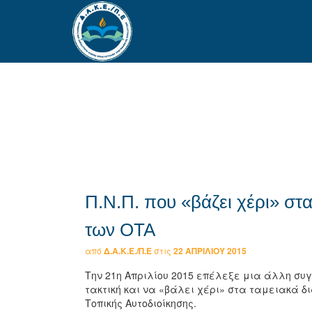
Π.Ν.Π. που «βάζει χέρι» στ
των ΟΤΑ
από
Δ.Α.Κ.Ε./Π.Ε
στις
22 ΑΠΡΙΛΊΟΥ 2015
Την 21η Απριλίου 2015 επέλεξε μια άλλη συγ
τακτική και να «βάλει χέρι» στα ταμειακά 
Τοπικής Αυτοδιοίκησης.