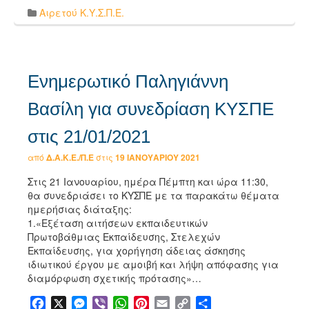
Αιρετού Κ.Υ.Σ.Π.Ε.
Ενημερωτικό Παληγιάννη
Βασίλη για συνεδρίαση ΚΥΣΠΕ
στις 21/01/2021
από
Δ.Α.Κ.Ε./Π.Ε
στις
19 ΙΑΝΟΥΑΡΊΟΥ 2021
Στις 21 Ιανουαρίου, ημέρα Πέμπτη και ώρα 11:30,
θα συνεδριάσει το ΚΥΣΠΕ με τα παρακάτω θέματα
ημερήσιας διάταξης:
1.«Εξέταση αιτήσεων εκπαιδευτικών
Πρωτοβάθμιας Εκπαίδευσης, Στελεχών
Εκπαίδευσης, για χορήγηση άδειας άσκησης
ιδιωτικού έργου με αμοιβή και λήψη απόφασης για
διαμόρφωση σχετικής πρότασης»…
Facebook
X
Messenger
Viber
WhatsApp
Pinterest
Email
Copy
Μοιραστείτε