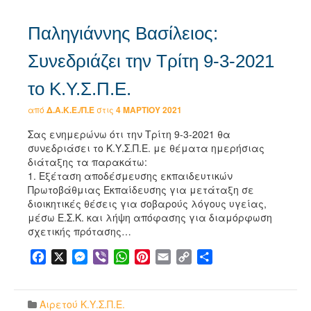
Παληγιάννης Βασίλειος:
Συνεδριάζει την Τρίτη 9-3-2021
το Κ.Υ.Σ.Π.Ε.
από
Δ.Α.Κ.Ε./Π.Ε
στις
4 ΜΑΡΤΊΟΥ 2021
Σας ενημερώνω ότι την Τρίτη 9-3-2021 θα
συνεδριάσει το Κ.Υ.Σ.Π.Ε. με θέματα ημερήσιας
διάταξης τα παρακάτω:
1. Εξέταση αποδέσμευσης εκπαιδευτικών
Πρωτοβάθμιας Εκπαίδευσης για μετάταξη σε
διοικητικές θέσεις για σοβαρούς λόγους υγείας,
μέσω Ε.Σ.Κ. και λήψη απόφασης για διαμόρφωση
σχετικής πρότασης…
Facebook
X
Messenger
Viber
WhatsApp
Pinterest
Email
Copy
Μοιραστείτε
Link
Αιρετού Κ.Υ.Σ.Π.Ε.