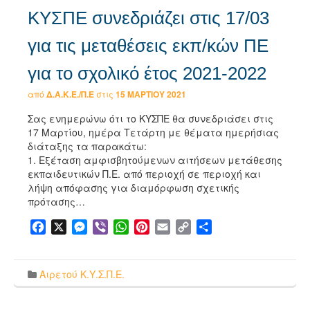
ΚΥΣΠΕ συνεδριάζει στις 17/03
για τις μεταθέσεις εκπ/κών ΠΕ
για το σχολικό έτος 2021-2022
από
Δ.Α.Κ.Ε./Π.Ε
στις
15 ΜΑΡΤΊΟΥ 2021
Σας ενημερώνω ότι το ΚΥΣΠΕ θα συνεδριάσει στις
17 Μαρτίου, ημέρα Τετάρτη με θέματα ημερήσιας
διάταξης τα παρακάτω:
1. Εξέταση αμφισβητούμενων αιτήσεων μετάθεσης
εκπαιδευτικών Π.Ε. από περιοχή σε περιοχή και
λήψη απόφασης για διαμόρφωση σχετικής
πρότασης…
Facebook
X
Messenger
Viber
WhatsApp
Pinterest
Email
Copy
Μοιραστείτε
Link
Αιρετού Κ.Υ.Σ.Π.Ε.