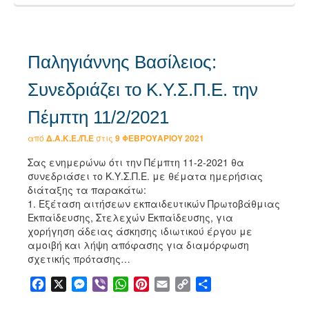
Παληγιάννης Βασίλειος:
Συνεδριάζει το Κ.Υ.Σ.Π.Ε. την
Πέμπτη 11/2/2021
από
Δ.Α.Κ.Ε./Π.Ε
στις
9 ΦΕΒΡΟΥΑΡΊΟΥ 2021
Σας ενημερώνω ότι την Πέμπτη 11-2-2021 θα
συνεδριάσει το Κ.Υ.Σ.Π.Ε. με θέματα ημερήσιας
διάταξης τα παρακάτω:
1. Εξέταση αιτήσεων εκπαιδευτικών Πρωτοβάθμιας
Εκπαίδευσης, Στελεχών Εκπαίδευσης, για
χορήγηση άδειας άσκησης ιδιωτικού έργου με
αμοιβή και λήψη απόφασης για διαμόρφωση
σχετικής πρότασης…
Facebook
X
Messenger
Viber
WhatsApp
Pinterest
Email
Copy
Μοιραστείτε
Link