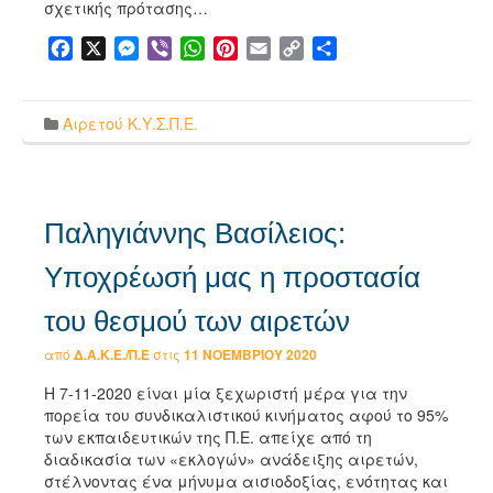
σχετικής πρότασης…
Facebook
X
Messenger
Viber
WhatsApp
Pinterest
Email
Copy
Μοιραστείτε
Link
Αιρετού Κ.Υ.Σ.Π.Ε.
Παληγιάννης Βασίλειος:
Υποχρέωσή μας η προστασία
του θεσμού των αιρετών
από
Δ.Α.Κ.Ε./Π.Ε
στις
11 ΝΟΕΜΒΡΊΟΥ 2020
Η 7-11-2020 είναι μία ξεχωριστή μέρα για την
πορεία του συνδικαλιστικού κινήματος αφού το 95%
των εκπαιδευτικών της Π.Ε. απείχε από τη
διαδικασία των «εκλογών» ανάδειξης αιρετών,
στέλνοντας ένα μήνυμα αισιοδοξίας, ενότητας και