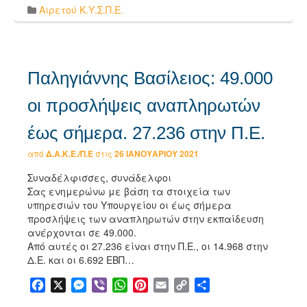
Αιρετού Κ.Υ.Σ.Π.Ε.
Παληγιάννης Βασίλειος: 49.000
οι προσλήψεις αναπληρωτών
έως σήμερα. 27.236 στην Π.Ε.
από
Δ.Α.Κ.Ε./Π.Ε
στις
26 ΙΑΝΟΥΑΡΊΟΥ 2021
Συναδέλφισσες, συνάδελφοι
Σας ενημερώνω με βάση τα στοιχεία των
υπηρεσιών του Υπουργείου οι έως σήμερα
προσλήψεις των αναπληρωτών στην εκπαίδευση
ανέρχονται σε 49.000.
Από αυτές οι 27.236 είναι στην Π.Ε., οι 14.968 στην
Δ.Ε. και οι 6.692 ΕΒΠ…
Facebook
X
Messenger
Viber
WhatsApp
Pinterest
Email
Copy
Μοιραστείτε
Link