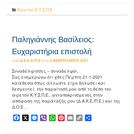
Αιρετού Κ.Υ.Σ.Π.Ε.
Παληγιάννης Βασίλειος:
Ευχαριστήρια επιστολή
από
Δ.Α.Κ.Ε./Π.Ε
στις
3 ΦΕΒΡΟΥΑΡΊΟΥ 2021
Συναδέλφισσες – συνάδελφοι,
Σας ενημερώνω ότι χθες Πέμπτη 21-1-2021
κατέθεσα όπως άλλωστε είχα δηλώσει και
δεσμευτεί, την παραίτησή μου από τη θέση του
αιρετού Κ.Υ.Σ.Π.Ε., ανταποκρινόμενος στην
απόφαση της παράταξής μου (Δ.Α.Κ.Ε./Π.Ε.) και της
Δ.Ο.Ε…
Facebook
X
Messenger
Viber
WhatsApp
Pinterest
Email
Copy
Μοιραστείτε
Link