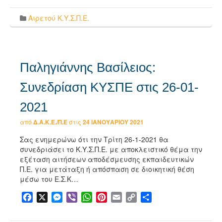
Αιρετού Κ.Υ.Σ.Π.Ε.
Παληγιάννης Βασίλειος:
Συνεδρίαση ΚΥΣΠΕ στις 26-01-
2021
από
Δ.Α.Κ.Ε./Π.Ε
στις
24 ΙΑΝΟΥΑΡΊΟΥ 2021
Σας ενημερώνω ότι την Τρίτη 26-1-2021 θα
συνεδριάσει το Κ.Υ.Σ.Π.Ε. με αποκλειστικό θέμα την
εξέταση αιτήσεων αποδέσμευσης εκπαιδευτικών
Π.Ε. για μετάταξη ή απόσπαση σε διοικητική θέση
μέσω του Ε.Σ.Κ…
Facebook
X
Messenger
Viber
WhatsApp
Pinterest
Email
Copy
Μοιραστείτε
Link