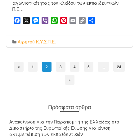
αγωνιστικότητας του κλάδου των εκπαιδευτικών
Π.Ε…
Facebook
X
Messenger
Viber
WhatsApp
Pinterest
Email
Copy
Μοιραστείτε
Link
Αιρετού Κ.Υ.Σ.Π.Ε.
«
1
2
3
4
5
…
24
»
Πρόσφατα άρθρα
Ανακοίνωση για την Παραπομπή της Ελλάδας στο
Δικαστήριο της Ευρωπαϊκής Ένωσης για άνιση
αντιμετώπιση των εκπαιδευτικών