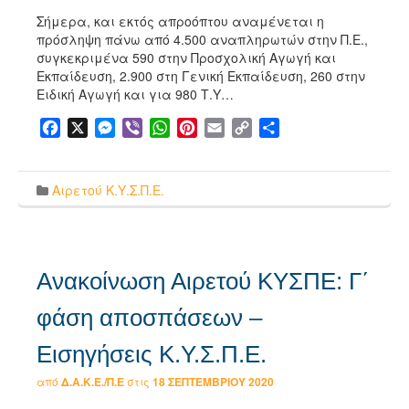
Σήμερα, και εκτός απροόπτου αναμένεται η
πρόσληψη πάνω από 4.500 αναπληρωτών στην Π.Ε.,
συγκεκριμένα 590 στην Προσχολική Αγωγή και
Εκπαίδευση, 2.900 στη Γενική Εκπαίδευση, 260 στην
Ειδική Αγωγή και για 980 Τ.Υ…
Facebook
X
Messenger
Viber
WhatsApp
Pinterest
Email
Copy
Μοιραστείτε
Link
Αιρετού Κ.Υ.Σ.Π.Ε.
Ανακοίνωση Αιρετού ΚΥΣΠΕ: Γ΄
φάση αποσπάσεων –
Εισηγήσεις Κ.Υ.Σ.Π.Ε.
από
Δ.Α.Κ.Ε./Π.Ε
στις
18 ΣΕΠΤΕΜΒΡΊΟΥ 2020