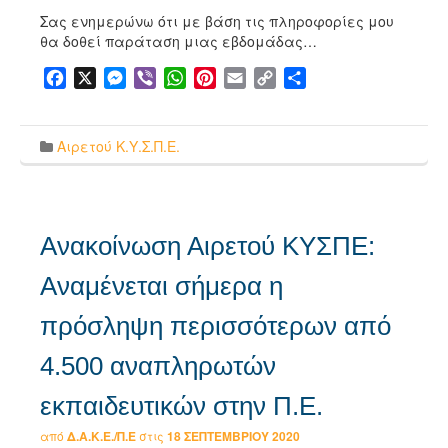
Σας ενημερώνω ότι με βάση τις πληροφορίες μου
θα δοθεί παράταση μιας εβδομάδας…
Facebook
X
Messenger
Viber
WhatsApp
Pinterest
Email
Copy
Μοιραστείτε
Link
Αιρετού Κ.Υ.Σ.Π.Ε.
Ανακοίνωση Αιρετού ΚΥΣΠΕ:
Αναμένεται σήμερα η
πρόσληψη περισσότερων από
4.500 αναπληρωτών
εκπαιδευτικών στην Π.Ε.
από
Δ.Α.Κ.Ε./Π.Ε
στις
18 ΣΕΠΤΕΜΒΡΊΟΥ 2020