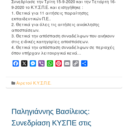
Συνεδρίασε την Τρίτη 15-9-2020 και την Τετάρτη 16-
9-2020 το Κ.Υ.Σ.Π.Ε. και εισηγήθηκε :
1. Θετικά για 11 αιτήσεις παραίτησης
εκπαιδευτικών Π.Ε..
2. Θετικά για όλες τις αιτήσεις ανάκλησης
αποσπάσεων.
3. Θετικά την απόσπαση συναδέλφων που ανήκουν
στις ειδικές κατηγορίες αποσπάσεων.
4. Θετικά την απόσπαση συναδέλφων σε περιοχές
όπου υπήρχαν λειτουργικά κενά…
Facebook
X
Messenger
Viber
WhatsApp
Pinterest
Email
Copy
Μοιραστείτε
Link
Αιρετού Κ.Υ.Σ.Π.Ε.
Παληγιάννης Βασίλειος:
Συνεδρίαση ΚΥΣΠΕ στις