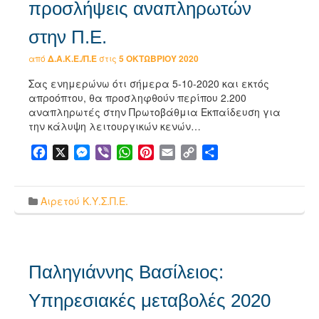
προσλήψεις αναπληρωτών
στην Π.Ε.
από
Δ.Α.Κ.Ε./Π.Ε
στις
5 ΟΚΤΩΒΡΊΟΥ 2020
Σας ενημερώνω ότι σήμερα 5-10-2020 και εκτός
απροόπτου, θα προσληφθούν περίπου 2.200
αναπληρωτές στην Πρωτοβάθμια Εκπαίδευση για
την κάλυψη λειτουργικών κενών…
Facebook
X
Messenger
Viber
WhatsApp
Pinterest
Email
Copy
Μοιραστείτε
Link
Αιρετού Κ.Υ.Σ.Π.Ε.
Παληγιάννης Βασίλειος:
Υπηρεσιακές μεταβολές 2020