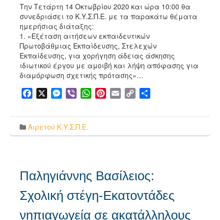
Την Τετάρτη 14 Οκτωβρίου 2020 και ώρα 10:00 θα
συνεδριάσει το Κ.Υ.Σ.Π.Ε. με τα παρακάτω θέματα
ημερήσιας διάταξης:
1. «Εξέταση αιτήσεων εκπαιδευτικών
Πρωτοβάθμιας Εκπαίδευσης, Στελεχών
Εκπαίδευσης, για χορήγηση άδειας άσκησης
ιδιωτικού έργου με αμοιβή και λήψη απόφασης για
διαμόρφωση σχετικής πρότασης»…
Facebook
X
Messenger
Viber
WhatsApp
Pinterest
Email
Copy
Μοιραστείτε
Link
Αιρετού Κ.Υ.Σ.Π.Ε.
Παληγιάννης Βασίλειος:
Σχολική στέγη-Εκατοντάδες
νηπιαγωγεία σε ακατάλληλους