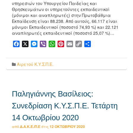
υπηρεσιών του Υπουργείου Παιδείας και
Θρησκευμάτων οι υπηρετούντες εκπαιδευτικοί
(μόνιμοι και αναπληρωτές) στην Πρωτοβάθμια
Εκπαίδευση είναι 88.238. Από αυτούς, 66.117 είναι
μόνιμοι Εκπαιδευτικοί (ποσοστό 74,93 %) και 22.121
αναπληρωτές εκπαιδευτικοί (ποσοστό 25,07 %)…
Facebook
X
Messenger
Viber
WhatsApp
Pinterest
Email
Copy
Μοιραστείτε
Link
Αιρετού Κ.Υ.Σ.Π.Ε.
Παληγιάννης Βασίλειος:
Συνεδρίαση Κ.Υ.Σ.Π.Ε. Τετάρτη
14 Οκτωβρίου 2020
από
Δ.Α.Κ.Ε./Π.Ε
στις
12 ΟΚΤΩΒΡΊΟΥ 2020