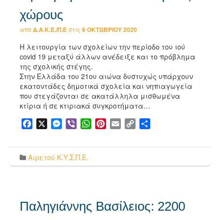
χώρους
από
Δ.Α.Κ.Ε./Π.Ε
στις
6 ΟΚΤΩΒΡΊΟΥ 2020
Η λειτουργία των σχολείων την περίοδο του ιού
covid 19 μεταξύ άλλων ανέδειξε και το πρόβλημα
της σχολικής στέγης.
Στην Ελλάδα του 21ου αιώνα δυστυχώς υπάρχουν
εκατοντάδες δημοτικά σχολεία και νηπιαγωγεία
που στεγάζονται σε ακατάλληλα μισθωμένα
κτίρια ή σε κτιριακά συγκροτήματα…
Facebook
X
Messenger
Viber
WhatsApp
Pinterest
Email
Copy
Μοιραστείτε
Link
Αιρετού Κ.Υ.Σ.Π.Ε.
Παληγιάννης Βασίλειος: 2200