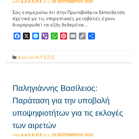
από
Δ.Α.Κ.Ε./Π.Ε
στις
28 ΣΕΠΤΕΜΒΡΊΟΥ 2020
Σας ενημερώνω ότι στην Πρωτοβάθμια Εκπαίδευση
σχετικά με τις υπηρεσιακές μεταβολές έχουν
διαμορφωθεί τα εξής δεδομένα…
Facebook
X
Messenger
Viber
WhatsApp
Pinterest
Email
Copy
Μοιραστείτε
Link
Αιρετού Κ.Υ.Σ.Π.Ε.
Παληγιάννης Βασίλειος:
Παράταση για την υποβολή
υποψηφιοτήτων για τις εκλογές
των αιρετών
από
Δ.Α.Κ.Ε./Π.Ε
στις
23 ΣΕΠΤΕΜΒΡΊΟΥ 2020