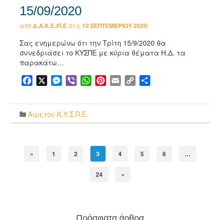
15/09/2020
από
Δ.Α.Κ.Ε./Π.Ε
στις
10 ΣΕΠΤΕΜΒΡΊΟΥ 2020
Σας ενημερώνω ότι την Τρίτη 15/9/2020 θα
συνεδριάσει το ΚΥΣΠΕ με κύρια θέματα Η.Δ. τα
παρακάτω…
Facebook
X
Messenger
Viber
WhatsApp
Pinterest
Email
Copy
Μοιραστείτε
Link
Αιρετού Κ.Υ.Σ.Π.Ε.
«
1
2
3
4
5
6
…
24
»
Πρόσφατα άρθρα