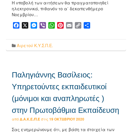
Η υποβολή των αιτήσεων θα πραγματοποιηθεί
ηλεκτρονικά, πιθανόν το α΄ δεκαπενθήμερο
Νοεμβρίου…
Facebook
X
Messenger
Viber
WhatsApp
Pinterest
Email
Copy
Μοιραστείτε
Link
Αιρετού Κ.Υ.Σ.Π.Ε.
Παληγιάννης Βασίλειος:
Υπηρετούντες εκπαιδευτικοί
(μόνιμοι και αναπληρωτές )
στην Πρωτοβάθμια Εκπαίδευση
από
Δ.Α.Κ.Ε./Π.Ε
στις
19 ΟΚΤΩΒΡΊΟΥ 2020
Σας ενημερώνουμε ότι, με βάση τα στοιχεία των