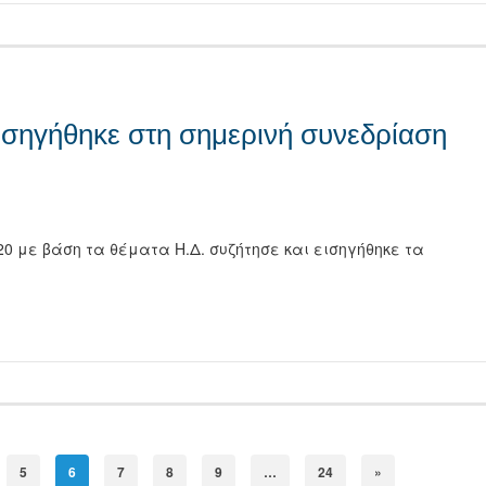
εισηγήθηκε στη σημερινή συνεδρίαση
20 με βάση τα θέματα Η.Δ. συζήτησε και εισηγήθηκε τα
τείτε
5
6
7
8
9
…
24
»