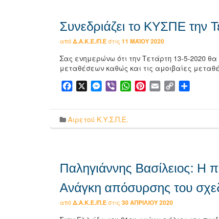
Συνεδριάζει το ΚΥΣΠΕ την Τ
από
Δ.Α.Κ.Ε./Π.Ε
στις
11 ΜΑΪ́ΟΥ 2020
Σας ενημερώνω ότι την Τετάρτη 13-5-2020 θα
μεταθέσεων καθώς και τις αμοιβαίες μεταθέ
Facebook
X
Messenger
Viber
WhatsApp
Pinterest
Email
Copy
Μοιρασ
Link
Αιρετού Κ.Υ.Σ.Π.Ε.
Παληγιάννης Βασίλειος: Η π
Ανάγκη απόσυρσης του σχε
από
Δ.Α.Κ.Ε./Π.Ε
στις
30 ΑΠΡΙΛΊΟΥ 2020