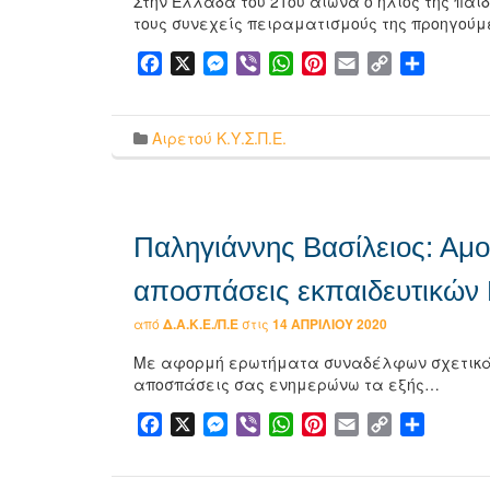
Στην Ελλάδα του 21ου αιώνα ο ήλιος της παιδ
τους συνεχείς πειραματισμούς της προηγούμ
Facebook
X
Messenger
Viber
WhatsApp
Pinterest
Email
Copy
Μοιρασ
Link
Αιρετού Κ.Υ.Σ.Π.Ε.
Παληγιάννης Βασίλειος: Αμοι
αποσπάσεις εκπαιδευτικών 
από
Δ.Α.Κ.Ε./Π.Ε
στις
14 ΑΠΡΙΛΊΟΥ 2020
Με αφορμή ερωτήματα συναδέλφων σχετικά με
αποσπάσεις σας ενημερώνω τα εξής…
Facebook
X
Messenger
Viber
WhatsApp
Pinterest
Email
Copy
Μοιρασ
Link