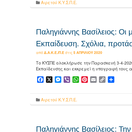
Αιρετού Κ.Υ.Σ.Π.Ε.
Παληγιάννης Βασίλειος: Οι 
Εκπαίδευση. Σχόλια, προτάσ
από
Δ.Α.Κ.Ε./Π.Ε
στις
5 ΑΠΡΙΛΊΟΥ 2020
Το ΚΥΣΠΕ ολοκλήρωσε την Παρασκευή 3-4-202
Εκπαίδευσης και εκκρεμεί η υπογραφή τους α
Facebook
X
Messenger
Viber
WhatsApp
Pinterest
Email
Copy
Μοιρασ
Link
Αιρετού Κ.Υ.Σ.Π.Ε.
Παληγιάννης Βασίλειος: Τη