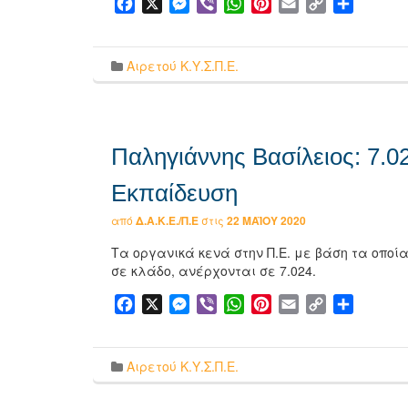
Facebook
X
Messenger
Viber
WhatsApp
Pinterest
Email
Copy
Μοιρασ
Link
Αιρετού Κ.Υ.Σ.Π.Ε.
Παληγιάννης Βασίλειος: 7.0
Εκπαίδευση
από
Δ.Α.Κ.Ε./Π.Ε
στις
22 ΜΑΪ́ΟΥ 2020
Τα οργανικά κενά στην Π.Ε. με βάση τα οπο
σε κλάδο, ανέρχονται σε 7.024.
Facebook
X
Messenger
Viber
WhatsApp
Pinterest
Email
Copy
Μοιρασ
Link
Αιρετού Κ.Υ.Σ.Π.Ε.