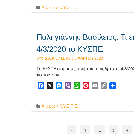
Αιρετού Κ.Υ.Σ.Π.Ε.
Παληγιάννης Βασίλειος: Τι 
4/3/2020 το ΚΥΣΠΕ
από
Δ.Α.Κ.Ε./Π.Ε
στις
5 ΜΑΡΤΊΟΥ 2020
Το ΚΥΣΠΕ στη σημερινή του συνεδρίαση 4/3/20
παρακάτω…
Facebook
X
Messenger
Viber
WhatsApp
Pinterest
Email
Copy
Μοιρασ
Link
Αιρετού Κ.Υ.Σ.Π.Ε.
«
1
…
3
4