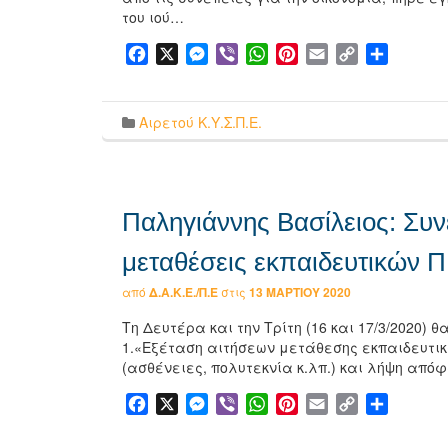
του ιού…
Facebook
X
Messenger
Viber
WhatsApp
Pinterest
Email
Copy
Μοιρασ
Link
Αιρετού Κ.Υ.Σ.Π.Ε.
Παληγιάννης Βασίλειος: Συ
μεταθέσεις εκπαιδευτικών Π
από
Δ.Α.Κ.Ε./Π.Ε
στις
13 ΜΑΡΤΊΟΥ 2020
Τη Δευτέρα και την Τρίτη (16 και 17/3/2020)
1.«Εξέταση αιτήσεων μετάθεσης εκπαιδευτικώ
(ασθένειες, πολυτεκνία κ.λπ.) και λήψη απ
Facebook
X
Messenger
Viber
WhatsApp
Pinterest
Email
Copy
Μοιρασ
Link