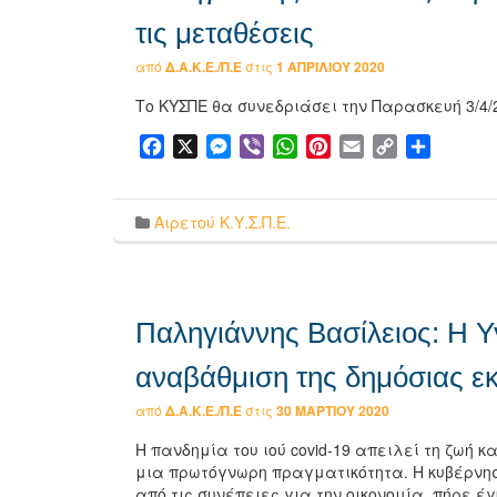
τις μεταθέσεις
από
Δ.Α.Κ.Ε./Π.Ε
στις
1 ΑΠΡΙΛΊΟΥ 2020
Το ΚΥΣΠΕ θα συνεδριάσει την Παρασκευή 3/
Facebook
X
Messenger
Viber
WhatsApp
Pinterest
Email
Copy
Μοιρασ
Link
Αιρετού Κ.Υ.Σ.Π.Ε.
Παληγιάννης Βασίλειος: Η Υγ
αναβάθμιση της δημόσιας ε
από
Δ.Α.Κ.Ε./Π.Ε
στις
30 ΜΑΡΤΊΟΥ 2020
Η πανδημία του ιού covid-19 απειλεί τη ζωή 
μια πρωτόγνωρη πραγματικότητα. Η κυβέρνησ
από τις συνέπειες για την οικονομία, πήρε