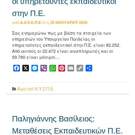
οι υπηρετούντες εκπαιδευτικοί
στην Π.Ε.
από
Δ.Α.Κ.Ε./Π.Ε
στις
23 ΙΑΝΟΥΑΡΊΟΥ 2020
Σας ενημερώνω πως με βάση τα στοιχεία των
υπηρεσιών του Υπουργείου Παιδείας οι
υπηρετούντες εκπαιδευτικοί στην Π.Ε. είναι 82.252.
Από αυτούς οι 22.472 είναι αναπληρωτές και οι
59.780 είναι μόνιμοι…
Facebook
X
Messenger
Viber
WhatsApp
Pinterest
Email
Copy
Μοιραστείτε
Link
Αιρετού Κ.Υ.Σ.Π.Ε.
Παληγιάννης Βασίλειος:
Μεταθέσεις Εκπαιδευτικών Π.Ε.