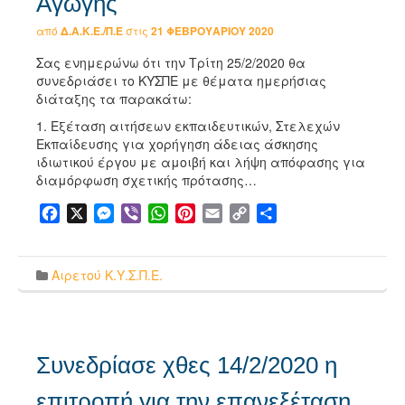
Αγωγής
από
Δ.Α.Κ.Ε./Π.Ε
στις
21 ΦΕΒΡΟΥΑΡΊΟΥ 2020
Σας ενημερώνω ότι την Τρίτη 25/2/2020 θα
συνεδριάσει το ΚΥΣΠΕ με θέματα ημερήσιας
διάταξης τα παρακάτω:
1. Εξέταση αιτήσεων εκπαιδευτικών, Στελεχών
Εκπαίδευσης για χορήγηση άδειας άσκησης
ιδιωτικού έργου με αμοιβή και λήψη απόφασης για
διαμόρφωση σχετικής πρότασης…
Facebook
X
Messenger
Viber
WhatsApp
Pinterest
Email
Copy
Μοιραστείτε
Link
Αιρετού Κ.Υ.Σ.Π.Ε.
Συνεδρίασε χθες 14/2/2020 η
επιτροπή για την επανεξέταση