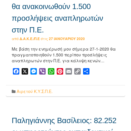
θα ανακοινωθούν 1.500
προσλήψεις αναπληρωτών
στην Π.Ε.
από
Δ.Α.Κ.Ε./Π.Ε
στις
27 ΙΑΝΟΥΑΡΊΟΥ 2020
Με βάση την ενημέρωσή μου σήμερα 27-1-2020 θα
πραγματοποιηθούν 1.500 περίπου προσλήψεις
αναπληρωτών στην Π.Ε. για κάλυψη κενών…
Facebook
X
Messenger
Viber
WhatsApp
Pinterest
Email
Copy
Μοιραστείτε
Link
Αιρετού Κ.Υ.Σ.Π.Ε.
Παληγιάννης Βασίλειος: 82.252