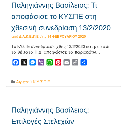
Παληγιάννης Βασίλειος: Τι
αποφάσισε το ΚΥΣΠΕ στη
χθεσινή συνεδρίαση 13/2/2020
από
Δ.Α.Κ.Ε./Π.Ε
στις
14 ΦΕΒΡΟΥΑΡΊΟΥ 2020
Το ΚΥΣΠΕ συνεδρίασε χθες 13/2/2020 και με βάση
τα θέματα Η.Δ. αποφάσισε τα παρακάτω…
Facebook
X
Messenger
Viber
WhatsApp
Pinterest
Email
Copy
Μοιραστείτε
Link
Αιρετού Κ.Υ.Σ.Π.Ε.
Παληγιάννης Βασίλειος:
Επιλογές Στελεχών