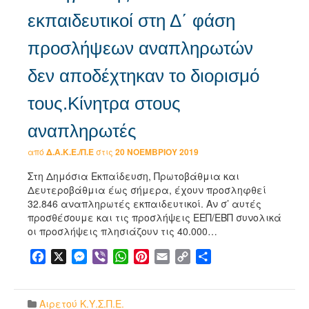
εκπαιδευτικοί στη Δ΄ φάση
προσλήψεων αναπληρωτών
δεν αποδέχτηκαν το διορισμό
τους.Κίνητρα στους
αναπληρωτές
από
Δ.Α.Κ.Ε./Π.Ε
στις
20 ΝΟΕΜΒΡΊΟΥ 2019
Στη Δημόσια Εκπαίδευση, Πρωτοβάθμια και
Δευτεροβάθμια έως σήμερα, έχουν προσληφθεί
32.846 αναπληρωτές εκπαιδευτικοί. Αν σ’ αυτές
προσθέσουμε και τις προσλήψεις ΕΕΠ/ΕΒΠ συνολικά
οι προσλήψεις πλησιάζουν τις 40.000…
Facebook
X
Messenger
Viber
WhatsApp
Pinterest
Email
Copy
Μοιραστείτε
Link
Αιρετού Κ.Υ.Σ.Π.Ε.