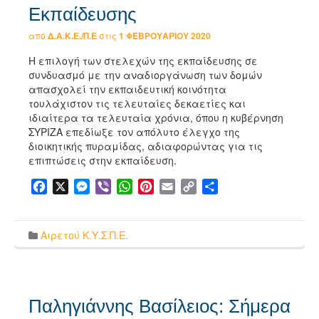
Εκπαίδευσης
από
Δ.Α.Κ.Ε./Π.Ε
στις
1 ΦΕΒΡΟΥΑΡΊΟΥ 2020
Η επιλογή των στελεχών της εκπαίδευσης σε
συνδυασμό με την αναδιοργάνωση των δομών
απασχολεί την εκπαιδευτική κοινότητα
τουλάχιστον τις τελευταίες δεκαετίες και
ιδιαίτερα τα τελευταία χρόνια, όπου η κυβέρνηση
ΣΥΡΙΖΑ επεδίωξε τον απόλυτο έλεγχο της
διοικητικής πυραμίδας, αδιαφορώντας για τις
επιπτώσεις στην εκπαίδευση.
Facebook
X
Messenger
Viber
WhatsApp
Pinterest
Email
Copy
Μοιραστείτε
Link
Αιρετού Κ.Υ.Σ.Π.Ε.
Παληγιάννης Βασίλειος: Σήμερα