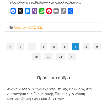
πλαισίου μεταθέσεων και αποσπάσεων…
Facebook
X
Messenger
Viber
WhatsApp
Pinterest
Email
Copy
Μοιραστείτε
Link
Αιρετού Κ.Υ.Σ.Π.Ε.
«
1
…
4
5
6
7
8
9
10
…
24
»
Πρόσφατα άρθρα
Ανακοίνωση για την Παραπομπή της Ελλάδας στο
Δικαστήριο της Ευρωπαϊκής Ένωσης για άνιση
αντιμετώπιση των εκπαιδευτικών