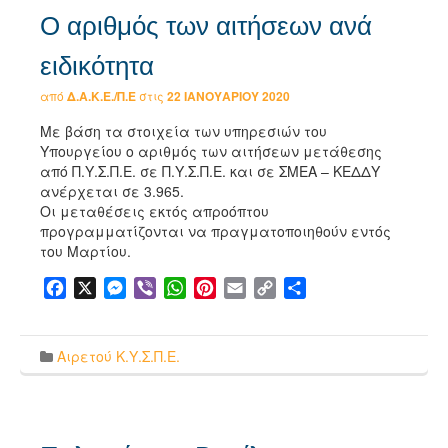
Ο αριθμός των αιτήσεων ανά
ειδικότητα
από
Δ.Α.Κ.Ε./Π.Ε
στις
22 ΙΑΝΟΥΑΡΊΟΥ 2020
Με βάση τα στοιχεία των υπηρεσιών του
Υπουργείου ο αριθμός των αιτήσεων μετάθεσης
από Π.Υ.Σ.Π.Ε. σε Π.Υ.Σ.Π.Ε. και σε ΣΜΕΑ – ΚΕΔΔΥ
ανέρχεται σε 3.965.
Οι μεταθέσεις εκτός απροόπτου
προγραμματίζονται να πραγματοποιηθούν εντός
του Μαρτίου.
Facebook
X
Messenger
Viber
WhatsApp
Pinterest
Email
Copy
Μοιραστείτε
Link
Αιρετού Κ.Υ.Σ.Π.Ε.