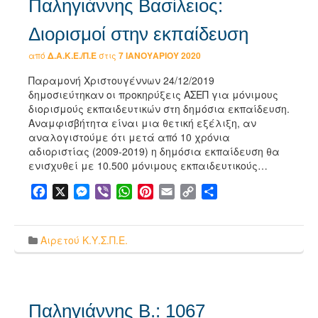
Παληγιάννης Βασίλειος:
Διορισμοί στην εκπαίδευση
από
Δ.Α.Κ.Ε./Π.Ε
στις
7 ΙΑΝΟΥΑΡΊΟΥ 2020
Παραμονή Χριστουγέννων 24/12/2019
δημοσιεύτηκαν οι προκηρύξεις ΑΣΕΠ για μόνιμους
διορισμούς εκπαιδευτικών στη δημόσια εκπαίδευση.
Αναμφισβήτητα είναι μια θετική εξέλιξη, αν
αναλογιστούμε ότι μετά από 10 χρόνια
αδιοριστίας (2009-2019) η δημόσια εκπαίδευση θα
ενισχυθεί με 10.500 μόνιμους εκπαιδευτικούς…
Facebook
X
Messenger
Viber
WhatsApp
Pinterest
Email
Copy
Μοιραστείτε
Link
Αιρετού Κ.Υ.Σ.Π.Ε.
Παληγιάννης Β.: 1067