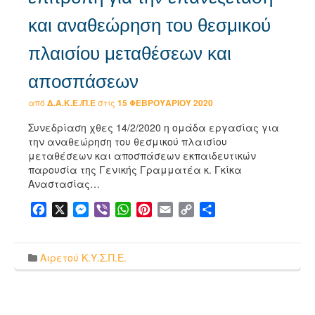
και αναθεώρηση του θεσμικού
πλαισίου μεταθέσεων και
αποσπάσεων
από
Δ.Α.Κ.Ε./Π.Ε
στις
15 ΦΕΒΡΟΥΑΡΊΟΥ 2020
Συνεδρίαση χθες 14/2/2020 η ομάδα εργασίας για
την αναθεώρηση του θεσμικού πλαισίου
μεταθέσεων και αποσπάσεων εκπαιδευτικών
παρουσία της Γενικής Γραμματέα κ. Γκίκα
Αναστασίας…
Facebook
X
Messenger
Viber
WhatsApp
Pinterest
Email
Copy
Μοιραστείτε
Link
Αιρετού Κ.Υ.Σ.Π.Ε.